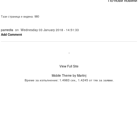
По-нови новини
Тази страница е видяна: 980
pamedia
on Wednesday 03 January 2018 - 14:51:33
Add Comment
.
View Full Site
Mobile Theme by Martinj
Време за изпълнение: 1.4983 сек., 1.4245 от тях за заявки.