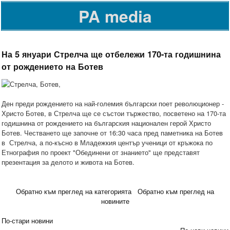
PA media
На 5 януари Стрелча ще отбележи 170-та годишнина
от рождението на Ботев
Ден преди рождението на най-големия български поет революционер -
Христо Ботев, в Стрелча ще се състои тържество, посветено на 170-та
годишнина от рождението на българския национален герой Христо
Ботев. Честването ще започне от 16:30 часа пред паметника на Ботев
в Стрелча, а по-късно в Младежкия център ученици от кръжока по
Етнография по проект "Обединени от знанието" ще представят
презентация за делото и живота на Ботев.
Обратно към преглед на категорията
Обратно към преглед на
новините
По-стари новини