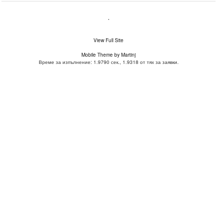
.
View Full Site
Mobile Theme by Martinj
Време за изпълнение: 1.9790 сек., 1.9318 от тях за заявки.