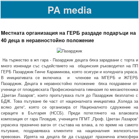
PA media
Mестната организация на ГЕРБ раздаде подаръци на
40 деца в неравностойно положение
На тържество в жп гара - Пазарджик децата бяха зарадвани с торта и
много изненади със съдействието на общинския ръководител на ПП
ГЕРБ Пазарджик Гинче Караминова, която осигури и коледната украса.
В инициативата се включиха и членове на МГЕРБ и ЖГЕРБ
Пазарджик. Децата в неравностойно положение бяха поздравени от
ученици от пловдивската Професионалната гимназия по механотехника
„Цветан Лазаров”, които пропътуваха пътя до Пазарджик безплатно с
БДЖ. Това пътуване бе част от националната инициатива „Коледа за
всяко дете”, която се организира от Националното сдружение на
сираците в България (НССБ). Преди потеглянето на влаковата
композиция от гара Пловдив, учениците ПГМТ „Проф. Цветан Лазаров”
украсиха празнично вагон от състава на влака, а по време на самото
пътуване, поздравяваха клиентите на националния железопътен
превозвач. Идеята на децата бе да създадат празнична атмосфера