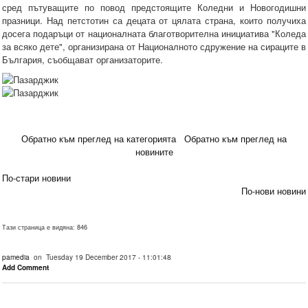
сред пътуващите по повод предстоящите Коледни и Новогодишни
празници. Над петстотин са децата от цялата страна, които получиха
досега подаръци от националната благотворителна инициатива "Коледа
за всяко дете", организирана от Националното сдружение на сираците в
България, съобщават организаторите.
Обратно към преглед на категорията
Обратно към преглед на
новините
По-стари новини
По-нови новини
Тази страница е видяна: 846
pamedia
on Tuesday 19 December 2017 - 11:01:48
Add Comment
.