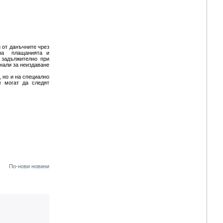
 от данъчните чрез
е на плащанията и
 задължително при
гнали за неиздаване
, но и на специално
е могат да следят
По-нови новини