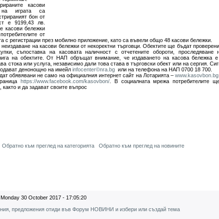
рираните касови
 на играта са
стрираният бон от
ст е 9199,43 лв.
е касови бележки
 потребителите от
ата с регистрации през мобилно приложение, като са въвели общо 48 касови бележки.
 неиздаване на касови бележки от некоректни търговци. Обектите ще бъдат проверени
упки, съпоставка на касовата наличност с отчетените обороти, проследяван
нига на обектите. От НAП обръщат внимание, че издаването на касова бележка е
ава стока или услуга, независимо дали това става в търговски обект или на сергия. Си
 подават денонощно на имейл
infocenter©nra.bg
или на телефона на НАП 0700 18 700.
дат обявявани не само на официалния интернет сайт на Лотарията –
www.kasovbon.bg
траница
https://www.facebook.com/kasovbon/
. В социалната мрежа потребителите щ
, както и да задават своите въпрос
Обратно към преглед на категорията
Обратно към преглед на новините
Monday 30 October 2017 - 17:05:20
ения, предложения отиди във Форум НОВИНИ и избери или създай тема