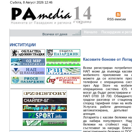
Събота, 8 Август 2026 12:46
RSS емисии
Начало
Пазарджик и рег
Всички от деня
ИНСТИТУЦИИ
Касовите бонове от Лота
Всеки регистриран потребите
НАП може да въвежда касови
мобилното приложение на А
можете да се изтеглите през
телефони с операционна сист
през App Store на мобил
операционна система iOS. 
могат да бъдат регистрирани и
НАП 0700 18 700. Обаждането
градски разговор от стацион
според тарифния план на моби
Услугата работи денонощ
автоматизирана, допълват
агенция.
Лотарията с касови бележки н
да набира популярност. На
бележки на стойност над 
състезават за награди. Близ
регистрираните бележки от ПОС