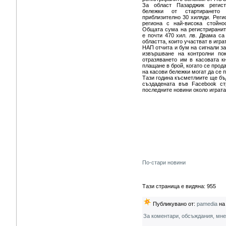
За област Пазарджик регист
бележки от стартирането
приблизително 30 хиляди. Реги
региона с най-висока стойно
Общата сума на регистриранит
е почти 470 хил. лв. Двама са
областта, които участват в игр
НАП отчита и бум на сигнали за
извършване на контролни пок
отразяването им в касовата к
плащане в брой, когато се прод
на касови бележки могат да се
Тази година късметлиите ще бъ
създадената във Facebook с
последните новини около играта
По-стари новини
Тази страница е видяна: 955
Публикувано от:
pamedia
на 
За коментари, обсъждания, мн