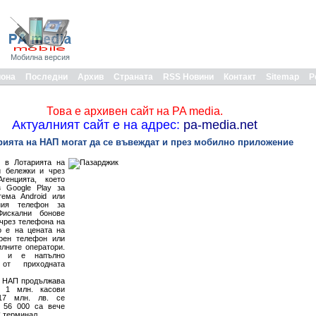
Мобилна версия
иона
Последни
Архив
Страната
RSS Новини
Контакт
Sitemap
Р
Това е архивен сайт на PA media.
Актуалният сайт е на адрес:
pa-media.net
рията на НАП могат да се въвеждат и през мобилно приложение
л в Лотарията на
 бележки и чрез
генцията, което
 Google Play за
ема Android или
ния телефон за
Фискални бонове
 чрез телефона на
 е на цената на
арен телефон или
лните оператори.
но и е напълно
 от приходната
а НАП продължава
д 1 млн. касови
17 млн. лв. се
о 56 000 са вече
 терминал.