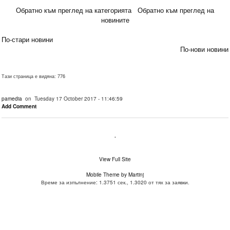
Обратно към преглед на категорията
Обратно към преглед на
новините
По-стари новини
По-нови новини
Тази страница е видяна: 776
pamedia
on Tuesday 17 October 2017 - 11:46:59
Add Comment
.
View Full Site
Mobile Theme by Martinj
Време за изпълнение: 1.3751 сек., 1.3020 от тях за заявки.