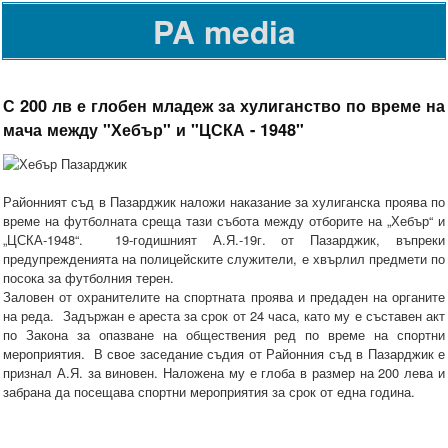
PA media
С 200 лв е глобен младеж за хулиганство по време на
мача между "Хебър" и "ЦСКА - 1948"
Районният съд в Пазарджик наложи наказание за хулиганска проява по
време на футболната среща тази събота между отборите на „Хебър“ и
„ЦСКА-1948“. 19-годишният А.Я.-19г. от Пазарджик, въпреки
предупрежденията на полицейските служители, е хвърлил предмети по
посока за футболния терен.
Заловен от охранителите на спортната проява и предаден на органите
на реда. Задържан е ареста за срок от 24 часа, като му е съставен акт
по Закона за опазване на обществения ред по време на спортни
мероприятия. В свое заседание съдия от Районния съд в Пазарджик е
признал А.Я. за виновен. Наложена му е глоба в размер на 200 лева и
забрана да посещава спортни мероприятия за срок от една година.