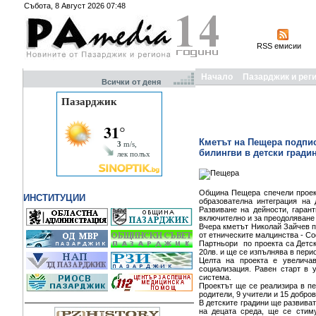
Събота, 8 Август 2026 07:48
RSS емисии
Начало
Пазарджик и рег
Всички от деня
Кметът на Пещера подпис
билингви в детски гради
Община Пещера спечели проект
ИНСТИТУЦИИ
образователна интеграция на 
Развиване на дейности, гаран
включително и за преодоляване 
Вчера кметът Николай Зайчев п
от етническите малцинства - С
Партньори по проекта са Детска
20лв. и ще се изпълнява в пери
Целта на проекта е увеличав
социализация. Равен старт в 
система.
Проектът ще се реализира в пе
родители, 9 учители и 15 добро
В детските градини ще развиват
на децата среда, ще се стим