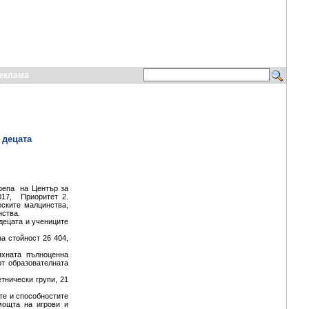
еклама
 децата
репа на Център за
017, Приоритет 2.
еските малцинства,
нства.
децата и учениците
на стойност 26 404,
яхната пълноценна
от образователната
тнически групи, 21
те и способностите
мощта на игрови и