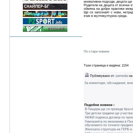
иновативни подходи, децата ще 
Родители на децата от всички 
обмяна на добри практики межд
Ще се запознаят с нови, нетра
език в мултикултурна среда.
По-стари новини
Тази страница е видяна: 1154
Публикувано от:
pamedia
на 
За коментари, обсъждания, мн
Подобни новини :
В Пещера ще се проведе Кръгла
Три детски градини ще участват
НКЖИ подписа договор по прое
Гимназията по икономика в Паз
обучението по точните предме
Женската структура на ГЕРБ и