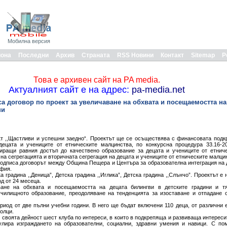
Мобилна версия
иона
Последни
Архив
Страната
RSS Новини
Контакт
Sitemap
Р
Това е архивен сайт на PA media.
Актуалният сайт е на адрес:
pa-media.net
а договор по проект за увеличаване на обхвата и посещаемостта на
ни
 ,,Щастливи и успешни заедно“. Проектът ще се осъществява с финансовата подк
децата и учениците от етническите малцинства, по конкурсна процедура 33.16-2
тиращи равния достъп до качествено образование за децата и учениците от етнич
на сегрегацията и вторичната сегрегация на децата и учениците от етническите малци
одписа договорът между Община Пещера и Центъра за образователна интеграция на 
офия.
 градина ,,Деница”, Детска градина ,,Иглика”, Детска градина ,,Слънчо”. Проектът е 
од от 24 месеца.
ане на обхвата и посещаемостта на децата билингви в детските градини и т
училищното образование, преодоляване на тенденцията за изоставане и отпадане 
риод от две пълни учебни години. В него ще бъдат включени 110 деца, от различни е
волци.
 своята дейност шест клуба по интереси, в които в подкрепяща и развиваща интереси
улира изграждането на образователни, социални, здравни умения и навици. С по