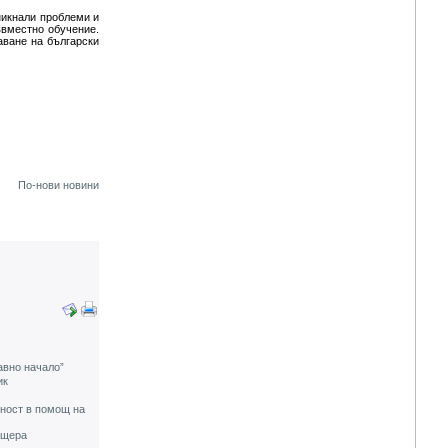
никнали проблеми и
ъвместно обучение.
аване на български
По-нови новини
авно начало”
ик
лност в помощ на
ещера