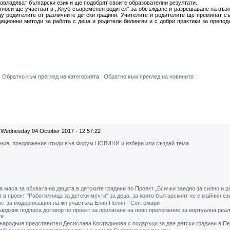
овладяват български език и ще подобрят своите образователни резултати.
етноси ще участват в ,,Клуб съвременен родител“ за обсъждане и разрешаване на въз
у родителите от различните детски градини. Учителите и родителите ще преминат с
диционни методи за работа с деца и родители билингви и с добри практики за препод
Обратно към преглед на категорията
Обратно към преглед на новините
Wednesday 04 October 2017 - 12:57:22
ения, предложения отиди във Форум НОВИНИ и избери или създай тема
 маса за обхвата на децата в детските градини по Проект „Всички заедно за силно и р
 в проект "Работилница за детски мечти" за деца, за които българският не е майчин ез
кт за модернизация на жп участъка Елин Пелин - Септември
арджик подписа договор по проект за прилагане на ново приложение за виртуална реа
ти
 народния представител Десислава Костадинова с подаръци за две детски градини в П