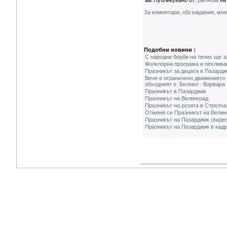
Публикувано от:
pamedia
на 
За коментари, обсъждания, мн
Подобни новини :
С народни борби на тепих ще 
Фолклорна програма и пехлива
Празникът за децата в Пазард
Вече е ограничено движението 
обходният е: Белово - Варвара
Празникът в Пазарджик
Празникът на Велинград
Празникът на розата в Стрелча
Отменя се Празникът на Велин
Празникът на Пазарджик (виде
Празникът на Пазарджик в кад