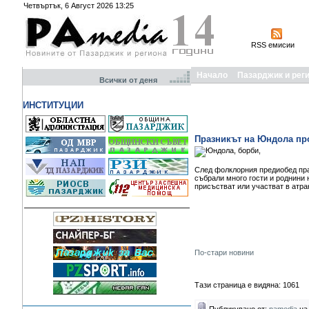
Четвъртък, 6 Август 2026 13:25
RSS емисии
Начало
Пазарджик и рег
Всички от деня
ИНСТИТУЦИИ
Празникът на Юндола пр
След фолклорния предиобед пра
събрали много гости и роднини 
присъстват или участват в атра
По-стари новини
Тази страница е видяна: 1061