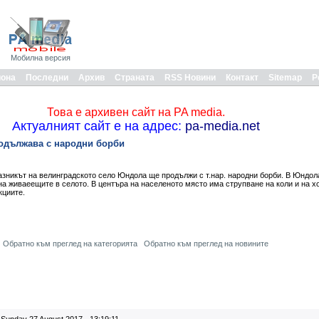
Мобилна версия
иона
Последни
Архив
Страната
RSS Новини
Контакт
Sitemap
Р
Това е архивен сайт на PA media.
Актуалният сайт е на адрес:
pa-media.net
одължава с народни борби
зникът на велинградското село Юндола ще продължи с т.нар. народни борби. В Юндола
на живаеещите в селото. В центъра на населеното място има струпване на коли и на хо
кциите.
Обратно към преглед на категорията
Обратно към преглед на новините