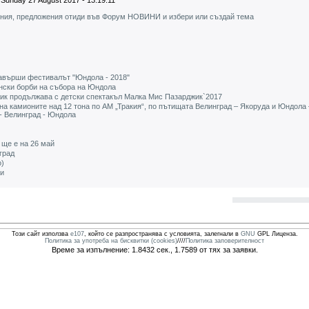
Sunday 27 August 2017 - 13:19:11
ения, предложения отиди във Форум НОВИНИ и избери или създай тема
завърши фестивалът "Юндола - 2018"
нски борби на събора на Юндола
жик продължава с детски спектакъл Малка Мис Пазарджик`2017
на камионите над 12 тона по АМ „Тракия“, по пътищата Велинград – Якоруда и Юндола 
 - Велинград - Юндола
 ще е на 26 май
град
о)
ри
Този сайт използва
e107
, който се разпространява с условията, залегнали в
GNU
GPL Лиценза.
Политика за употреба на бисквитки (cookies)
////
Политика заповерителност
Време за изпълнение: 1.8432 сек., 1.7589 от тях за заявки.