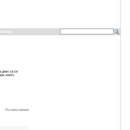
еклама
 днес са се
ра, които
По-нови новини