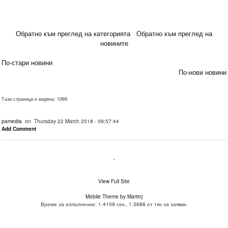
Обратно към преглед на категорията
Обратно към преглед на
новините
По-стари новини
По-нови новини
Тази страница е видяна: 1069
pamedia
on Thursday 22 March 2018 - 09:57:44
Add Comment
.
View Full Site
Mobile Theme by Martinj
Време за изпълнение: 1.4109 сек., 1.3688 от тях за заявки.