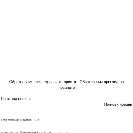
Обратно към преглед на категорията
Обратно към преглед на
новините
По-стари новини
По-нови новини
Тази страница е видяна: 1275
pamedia
on Tuesday 08 August 2017 - 17:02:47