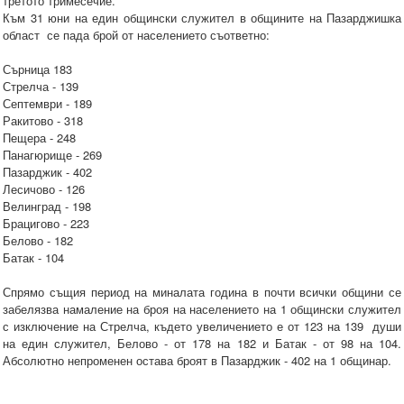
третото тримесечие.
Към 31 юни на един общински служител в общините на Пазарджишка
област се пада брой от населението съответно:
Сърница 183
Стрелча - 139
Септември - 189
Ракитово - 318
Пещера - 248
Панагюрище - 269
Пазарджик - 402
Лесичово - 126
Велинград - 198
Брацигово - 223
Белово - 182
Батак - 104
Спрямо същия период на миналата година в почти всички общини се
забелязва намаление на броя на населението на 1 общински служител
с изключение на Стрелча, където увеличението е от 123 на 139 души
на един служител, Белово - от 178 на 182 и Батак - от 98 на 104.
Абсолютно непроменен остава броят в Пазарджик - 402 на 1 общинар.