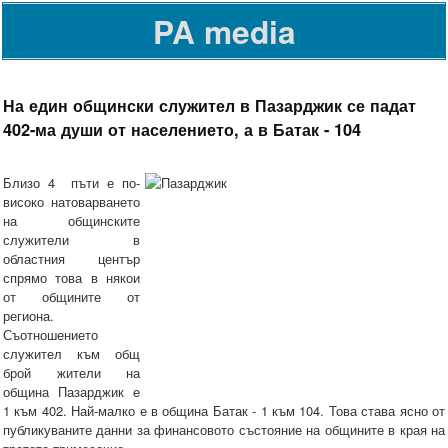
PA media
На един общински служител в Пазарджик се падат
402-ма души от населението, а в Батак - 104
Близо 4 пъти е по-
високо натоварването
на общинските
служители в
областния център
спрямо това в някои
от общините от
региона.
Съотношението
служител към общ
брой жители на
община Пазарджик е
1 към 402. Най-малко е в община Батак - 1 към 104. Това става ясно от
публикуваните данни за финансовото състояние на общините в края на