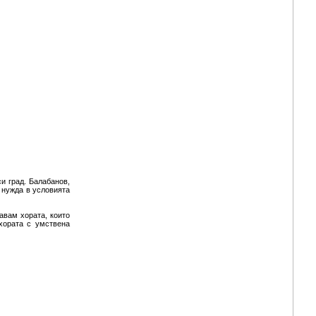
и град. Балабанов,
 нужда в условията
авам хората, които
хората с умствена