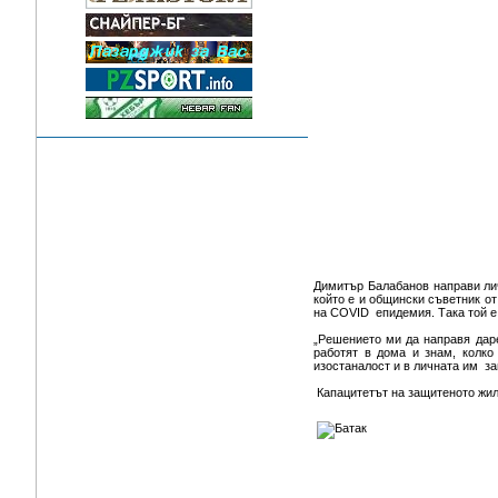
Димитър Балабанов направи лич
който е и общински съветник от
на COVID епидемия. Така той 
„Решението ми да направя даре
работят в дома и знам, колко
изостаналост и в личната им за
Капацитетът на защитеното жил