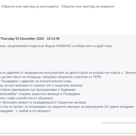
Обратно към преглед на категорията
Обратно към преглед на новините
Thursday 03 December 2020 - 10:13:49
ения, предложения отиди във Форум НОВИНИ и избери или създай тема
чи дарение от медицински консумативи за двата клуба на възрастни хора в с. Звъни
е дължи такса за отпадъци, предлага общински съветник от ГЕРБ
 Пазарджик с дарение за психичноболни хора
ър за настаняване от семеен тип и защитено жилище
мствени увреждания ще функционира в Хаджиево
овеколюбие” открива защитено жилище в Пазарджик
ално слаби семейства от общината
от Могилино живеят в пазарджишкото Защитено жилище
ства по проект за изграждане на защитено жилище за вамършили 18 години младежи
азарджик - с любов и отговорност