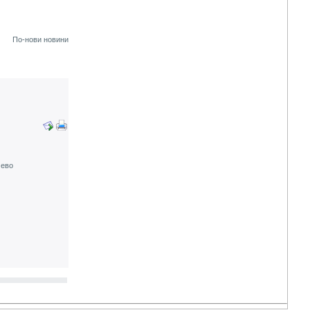
По-нови новини
чево