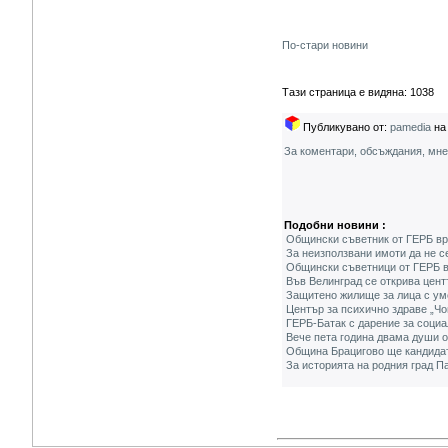
По-стари новини
Тази страница е видяна: 1038
Публикувано от:
pamedia
на 
За коментари, обсъждания, мн
Подобни новини :
Общински съветник от ГЕРБ връ
За неизползвани имоти да не с
Общински съветници от ГЕРБ в
Във Велинград се открива цент
Защитено жилище за лица с у
Център за психично здраве „Ч
ГЕРБ-Батак с дарение за соци
Вече пета година двама души 
Община Брацигово ще кандидат
За историята на родния град П