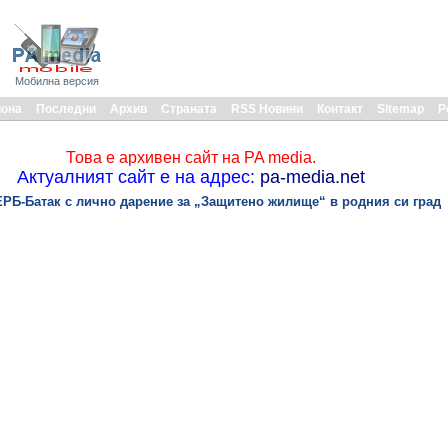
Мобилна версия
иона
Последни
Архив
Страната
RSS Новини
Контакт
Sitemap
Р
Това е архивен сайт на PA media.
Актуалният сайт е на адрес:
pa-media.net
РБ-Батак с лично дарение за „Защитено жилище“ в родния си град