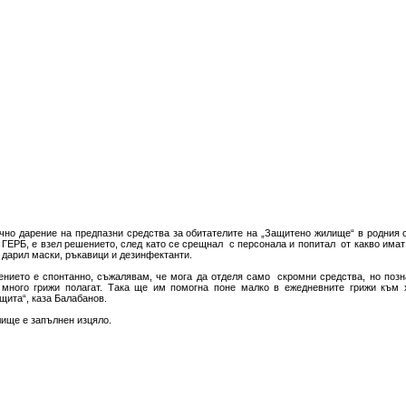
но дарение на предпазни средства за обитателите на „Защитено жилище“ в родния с
 ГЕРБ, е взел решението, след като се срещнал с персонала и попитал от какво имат
е дарил маски, ръкавици и дезинфектанти.
нието е спонтанно, съжалявам, че мога да отделя само скромни средства, но позн
 много грижи полагат. Така ще им помогна поне малко в ежедневните грижи към 
щита“, каза Балабанов.
ище е запълнен изцяло.