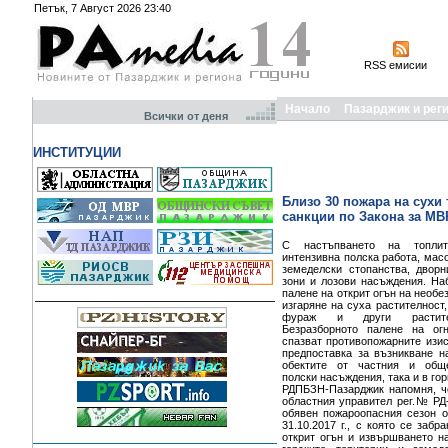
Петък, 7 Август 2026 23:40
RSS емисии
Начало
Пазарджик и рег
Всички от деня
ИНСТИТУЦИИ
Близо 30 пожара на сухи
санкции по Закона за МВ
С настъпването на топли
интензивна полска работа, мас
земеделски стопанства, дворн
зони и лозови насъждения. На
палене на открит огън на необе
изгаряне на суха растителност,
фураж и други растите
Безразборното палене на ог
спазват противопожарните изи
предпоставка за възникване н
обектите от частния и обще
полски насъждения, така и в гор
РДПБЗН-Пазарджик напомня, ч
областния управител рег.№ РД-7
обявен пожароопасния сезон от
31.10.2017 г., с която се забр
открит огън и извършването н