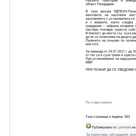
горските територии и земед
област Пазарджик.
В тази връзка РДПБЗН-Паза
кметовете на населени мес
населението с установилата се
и с мерките, които следва 
гражданин – забрана изгаряне 
пастири, пчелари, туристи, соб
В близост до места със суха ра
да не се позволява на децата да
Паленето на огньове по поляни
мястото.
За периода от 24.07.2017 г. до 
от тях са в сухи треви и храсти
При установяване на нарушения
МВР.
ПРИ ПОЖАР ДА СЕ УВЕДОМИ 
По-стари новини
Тази страница е видяна: 583
Публикувано от:
pamedia
на 
За коментари, обсъждания, мн