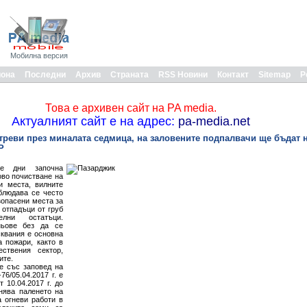
Мобилна версия
иона
Последни
Архив
Страната
RSS Новини
Контакт
Sitemap
Р
Това е архивен сайт на PA media.
Актуалният сайт е на адрес:
pa-media.net
 треви през миналата седмица, на заловените подпалвачи ще бъдат 
Р
те дни започна
ово почистване на
и места, вилните
блюдава се често
зопасени места за
 отпадъци от груб
лни остатъци.
ньове без да се
сквания е основна
а пожари, както в
ствения сектор,
ите.
е със заповед на
6/05.04.2017 г. е
 10.04.2017 г. до
анява паленето на
а огневи работи в