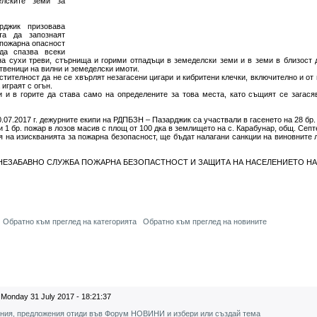
елските земи за
рджик призовава
та да запознаят
 пожарна опасност
да спазва всеки
на сухи треви, стърнища и горими отпадъци в земеделски земи и в земи в близост 
ственици на вилни и земеделски имоти.
стителност да не се хвърлят незагасени цигари и кибритени клечки, включително и от
 играят с огън.
 и в горите да става само на определените за това места, като същият се загася
30.07.2017 г. дежурните екипи на РДПБЗН – Пазарджик са участвали в гасенето на 28 бр. 
 и 1 бр. пожар в лозов масив с площ от 100 дка в землището на с. Карабунар, общ. Сеп
 на изискванията за пожарна безопасност, ще бъдат налагани санкции на виновните л
НЕЗАБАВНО СЛУЖБА ПОЖАРНА БЕЗОПАСТНОСТ И ЗАЩИТА НА НАСЕЛЕНИЕТО НА Т
Обратно към преглед на категорията
Обратно към преглед на новините
Monday 31 July 2017 - 18:21:37
ения, предложения отиди във Форум НОВИНИ и избери или създай тема