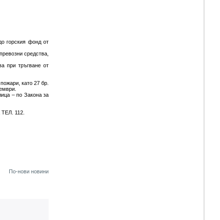
до горския фонд от
 превозни средства,
ва при тръгване от
пожари, като 27 бр.
тември.
ица – по Закона за
ЕЛ. 112.
По-нови новини