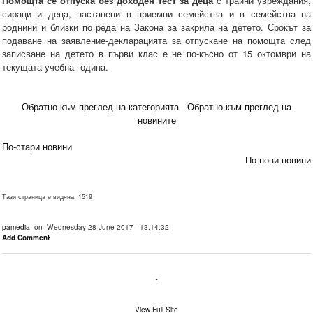
Помощта се отпуска без доходен тест за деца
с трайни увреждания,
сираци и деца, настанени в приемни семейства и в семейства на
роднини и близки по реда на Закона за закрила на детето. Срокът за
подаване на заявление-декларацията за отпускане на помощта след
записване на детето в първи клас е не по-късно от 15 октомври на
текущата учебна година.
Обратно към преглед на категорията
Обратно към преглед на
новините
По-стари новини
По-нови новини
Тази страница е видяна: 1519
pamedia
on Wednesday 28 June 2017 - 13:14:32
Add Comment
.
View Full Site