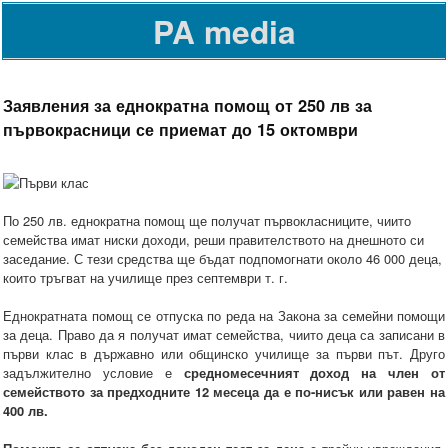
PA media
Заявления за еднократна помощ от 250 лв за
първокрасници се приемат до 15 октомври
По 250 лв. еднократна помощ ще получат първокласниците, чиито
семейства имат ниски доходи, реши правителството на днешното си
заседание. С тези средства ще бъдат подпомогнати около 46 000 деца,
които тръгват на училище през септември т. г.
Еднократната помощ се отпуска по реда на Закона за семейни помощи
за деца. Право да я получат имат семейства, чиито деца са записани в
първи клас в държавно или общинско училище за първи път. Друго
задължително условие е
средномесечният доход на член от
семейството за предходните 12 месеца да е по-нисък или равен на
400 лв.