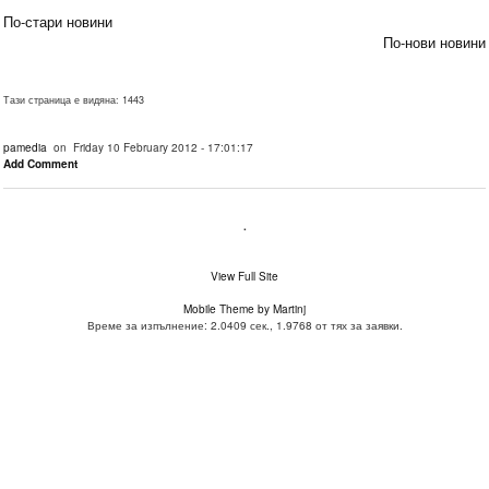
По-стари новини
По-нови новини
Тази страница е видяна: 1443
pamedia
on Friday 10 February 2012 - 17:01:17
Add Comment
.
View Full Site
Mobile Theme by Martinj
Време за изпълнение: 2.0409 сек., 1.9768 от тях за заявки.