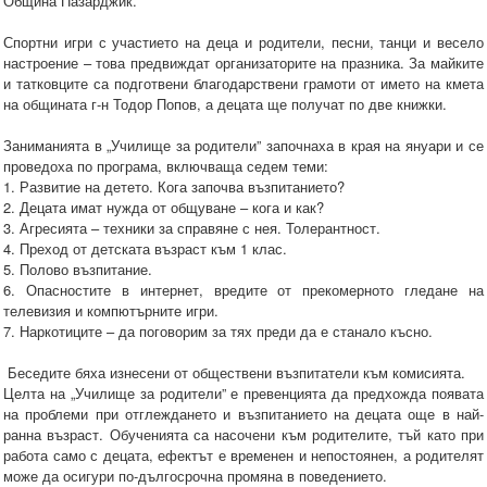
Община Пазарджик.
Спортни игри с участието на деца и родители, песни, танци и весело
настроение – това предвиждат организаторите на празника. За майките
и татковците са подготвени благодарствени грамоти от името на кмета
на общината г-н Тодор Попов, а децата ще получат по две книжки.
Заниманията в „Училище за родители” започнаха в края на януари и се
проведоха по програма, включваща седем теми:
1. Развитие на детето. Кога започва възпитанието?
2. Децата имат нужда от общуване – кога и как?
3. Агресията – техники за справяне с нея. Толерантност.
4. Преход от детската възраст към 1 клас.
5. Полово възпитание.
6. Опасностите в интернет, вредите от прекомерното гледане на
телевизия и компютърните игри.
7. Наркотиците – да поговорим за тях преди да е станало късно.
Беседите бяха изнесени от обществени възпитатели към комисията.
Целта на „Училище за родители” е превенцията да предхожда появата
на проблеми при отглеждането и възпитанието на децата още в най-
ранна възраст. Обученията са насочени към родителите, тъй като при
работа само с децата, ефектът е временен и непостоянен, а родителят
може да осигури по-дългосрочна промяна в поведението.