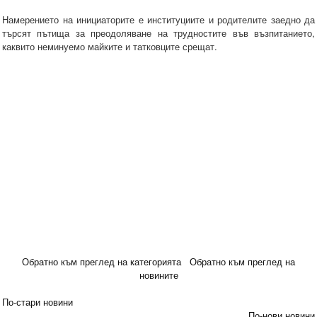
Намерението на инициаторите е институциите и родителите заедно да
търсят пътища за преодоляване на трудностите във възпитанието,
каквито неминуемо майките и татковците срещат.
Обратно към преглед на категорията
Обратно към преглед на
новините
По-стари новини
По-нови новини