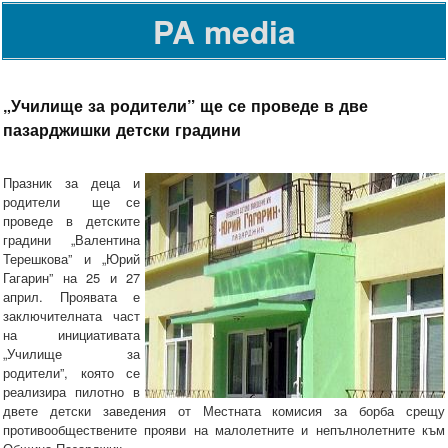
PA media
„Училище за родители” ще се проведе в две
пазарджишки детски градини
Празник за деца и
родители ще се
проведе в детските
градини „Валентина
Терешкова” и „Юрий
Гагарин” на 25 и 27
април. Проявата е
заключителната част
на инициативата
„Училище за
родители”, която се
реализира пилотно в
двете детски заведения от Местната комисия за борба срещу
противообществените прояви на малолетните и непълнолетните към