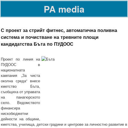
PA media
С проект за стрийт фитнес, автоматична поливна
система и почистване на тревните площи
кандидатства Бъта по ПУДООС
Проект по линия на
ПУДООС в
националната
кампания „За чиста
околна среда“ внесе
кметство Бъта,
съобщиха от управата
на панагюрското
село. Ведомството
финансира
нискобюджетни
дейности на общини,
кметства, училища, детски градини и центрове за личностно развитие в