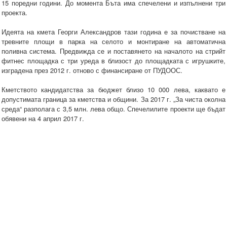
15 поредни години. До момента Бъта има спечелени и изпълнени три
проекта.
Идеята на кмета Георги Александров тази година е за почистване на
тревните площи в парка на селото и монтиране на автоматична
поливна система. Предвижда се и поставянето на началото на стрийт
фитнес площадка с три уреда в близост до площадката с игрушките,
изградена през 2012 г. отново с финансиране от ПУДООС.
Кметството кандидатства за бюджет близо 10 000 лева, каквато е
допустимата граница за кметства и общини. За 2017 г. „За чиста околна
среда“ разполага с 3,5 млн. лева общо. Спечелилите проекти ще бъдат
обявени на 4 април 2017 г.