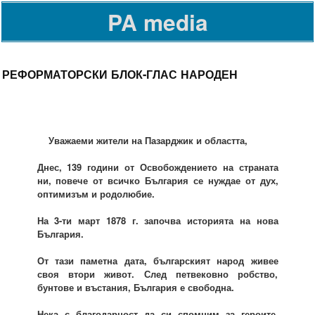
PA media
РЕФОРМАТОРСКИ БЛОК-ГЛАС НАРОДЕН
Уважаеми жители на Пазарджик и областта,
Днес, 139 години от Освобождението на страната
ни, повече от всичко България се нуждае от дух,
оптимизъм и родолюбие.
На 3-ти март 1878 г. започва историята на нова
България.
От тази паметна дата, българският народ живее
своя втори живот. След петвековно робство,
бунтове и въстания, България е свободна.
Нека с благодарност да си спомним за героите,