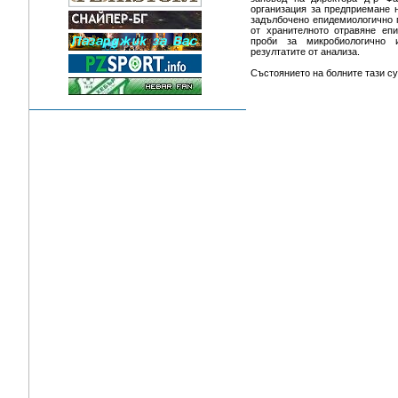
организация за предприемане 
задълбочено епидемиологично 
от хранителното отравяне еп
проби за микробиологично
резултатите от анализа.
Състоянието на болните тази су