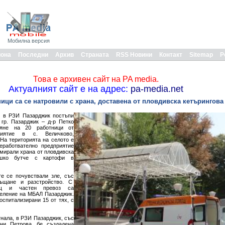
Мобилна версия
иона
Последни
Архив
Страната
RSS Новини
Контакт
Sitemap
Р
Това е архивен сайт на PA media.
Актуалният сайт е на адрес:
pa-media.net
ици са се натровили с храна, доставена от пловдивска кетърингов
ч в РЗИ Пазарджик постъпи
гр. Пазарджик – д-р Петко
вяне на 20 работници от
приятие в с. Величково,
На територията на селото е
еработвателно предприятие
умирали храна от пловдивска
ешко бутче с картофи в
е се почувствали зле, със
ръщане и разстройство. С
щ и частен превоз са
еление на МБАЛ Пазарджик.
спитализирани 15 от тях, с
гнала, в РЗИ Пазарджик, със
ни Петрова, бе създадена