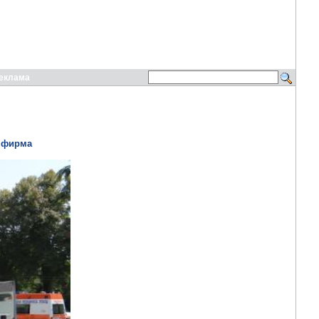
еклама
а фирма