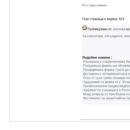
По-стари новини
Тази страница е видяна: 623
Публикувано от:
pamedia
на 
За коментари, обсъждания, мн
Подобни новини :
Изолирана е стафилококова бак
Пловдивска фирма ще обновява
Пазарджишка фирма търси да на
Доставена е четиривалетната в
Огън от сухи треви опожари по
Задържани са двама от с. Юна
Професионални предвеликденск
Закриват се училищата в Росе
Млад шофьор се преобърна на 
Фестивалът за занаятчийска хр