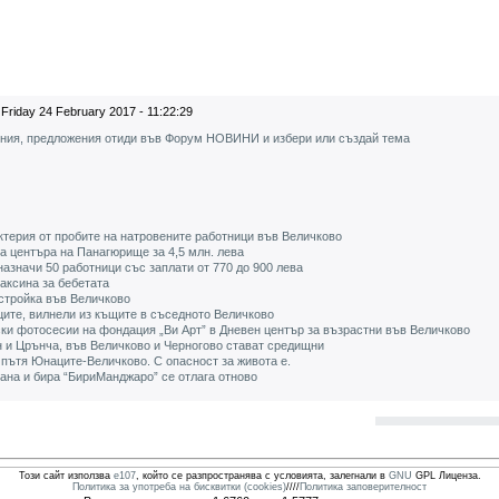
Friday 24 February 2017 - 11:22:29
ения, предложения отиди във Форум НОВИНИ и избери или създай тема
терия от пробите на натровените работници във Величково
 центъра на Панагюрище за 4,5 млн. лева
значи 50 работници със заплати от 770 до 900 лева
аксина за бебетата
стройка във Величково
ците, вилнели из къщите в съседното Величково
и фотосесии на фондация „Ви Арт” в Дневен център за възрастни във Величково
н и Црънча, във Величково и Черногово стават средищни
пътя Юнаците-Величково. С опасност за живота е.
ана и бира “БириМанджаро” се отлага отново
Този сайт използва
e107
, който се разпространява с условията, залегнали в
GNU
GPL Лиценза.
Политика за употреба на бисквитки (cookies)
////
Политика заповерителност