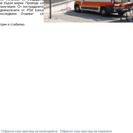
на бързи мерки. Проведе се
проучване. От пострадалите
идемиолозите от РЗИ взеха
 изследване. Очакват се
трин е стабилно.
Обратно към преглед на категорията
Обратно към преглед на новините