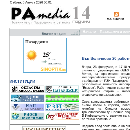
Събота, 8 Август 2026 06:01
RSS емисии
Начало
Пазарджик и рег
Всички от деня
Във Величково 20 работн
Вчера, 23 февруари, в 17,10 
сигнал от директора на ОДБХ 
Митев, за хранително отра
месопреработвателно пред
съобщават от РЗИ Пазарджик. 
ИНСТИТУЦИИ
разположено голямото месопр
"Екомес". Работниците са конс
кетърингова фирма – пил
индивидуални разфасовки.
След консумацията работницит
силни болки в корема, пов
линейки на Спешна помо
транспортирани до Спешно отд
В Инфекциозно отделение са хо
по-тежко протичане.
Веднага след постъпване на си
заповед на директора д-р Фа