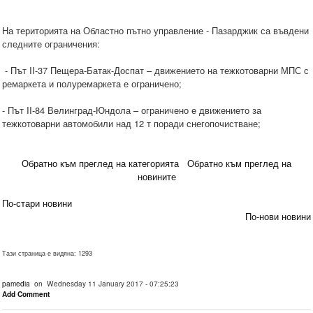
На територията на Областно пътно управление - Пазарджик са въвдени
следните ограничения:
- Път II-37 Пещера-Батак-Доспат – движението на тежкотоварни МПС с
ремаркета и полуремаркета е ограничено;
- Път II-84 Велинград-Юндола – ограничено е движението за
тежкотоварни автомобили над 12 т поради снегопочистване;
Обратно към преглед на категорията
Обратно към преглед на
новините
По-стари новини
По-нови новини
Тази страница е видяна: 1293
pamedia
on Wednesday 11 January 2017 - 07:25:23
Add Comment