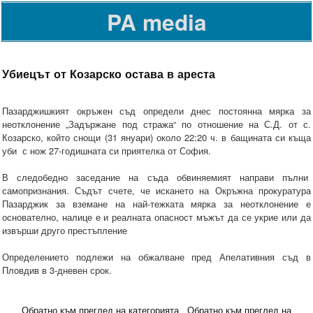
PA media
Убиецът от Козарско остава в ареста
Пазарджишкият окръжен съд определи днес постоянна мярка за
неотклонение „Задържане под стража“ по отношение на С.Д. от с.
Козарско, който снощи (31 януари) около 22:20 ч. в бащината си къща
уби с нож 27-годишната си приятелка от София.
В следобедно заседание на съда обвиняемият направи пълни
самопризнания. Съдът счете, че искането на Окръжна прокуратура
Пазарджик за вземане на най-тежката мярка за неотклонение е
основателно, налице е и реалната опасност мъжът да се укрие или да
извърши друго престъпление
Определението подлежи на обжалване пред Апелативния съд в
Пловдив в 3-дневен срок.
Обратно към преглед на категорията
Обратно към преглед на