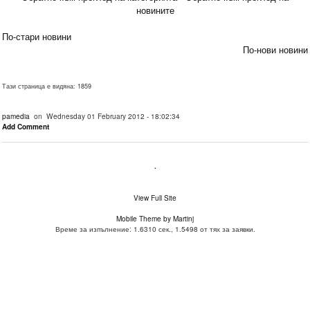
новините
По-стари новини
По-нови новини
Тази страница е видяна: 1859
pamedia
on Wednesday 01 February 2012 - 18:02:34
Add Comment
.
View Full Site
Mobile Theme by Martinj
Време за изпълнение: 1.6310 сек., 1.5498 от тях за заявки.