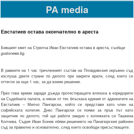
PA media
Евстатиев остава окончателно в ареста
Бившият кмет на Стрелча Иван Евстатиев остава в ареста, съобщи
gustonews.bg
.
В рамките на 1 час тричленният състав на Пловдивския окръжен съд
изслуша двете страни по делото при закрити врати, след което се
оттегли за още 1 час, за да вземе решение.
През това време заради дъжда протестиращите влязоха в коридорите
на Съдебната палата, а някои от тях блъскаха единия от адвокатите на
Евстатиев – Милчо Пангарски, който се представи като член на
софийската колегия. Днес Пангарски се появи за пръв път като
защитник по делото, той ще работи заедно с колежката си Ташкена
Колчева. Съдия Иван Бонев обяви решението на Панагюрския районен
съд за правилно и основателно, след което освободи присъстващите.