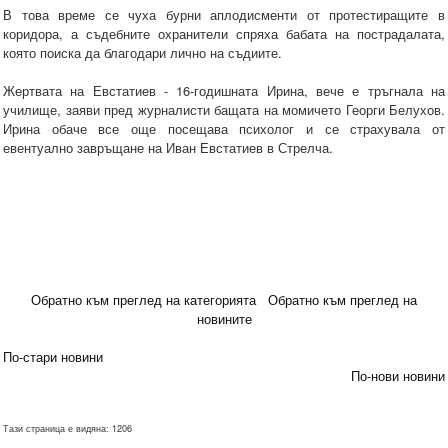
В това време се чуха бурни аплодисменти от протестиращите в
коридора, а съдебните охранители спряха бабата на пострадалата,
която поиска да благодари лично на съдиите.
Жертвата на Евстатиев - 16-годишната Ирина, вече е тръгнала на
училище, заяви пред журналисти бащата на момичето Георги Белухов.
Ирина обаче все още посещава психолог и се страхувала от
евентуално завръщане на Иван Евстатиев в Стрелча.
Обратно към преглед на категорията
Обратно към преглед на
новините
По-стари новини
По-нови новини
Тази страница е видяна: 1206