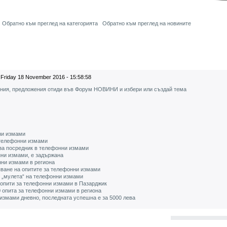
Обратно към преглед на категорията
Обратно към преглед на новините
Friday 18 November 2016 - 15:58:58
ения, предложения отиди във Форум НОВИНИ и избери или създай тема
нни измами
 телефонни измами
за посредник в телефонни измами
нни измами, е задържана
нни измами в региона
яване на опитите за телефонни измами
 „мулета“ на телефонни измами
опити за телефонни измами в Пазарджик
 опита за телефонни измами в региона
 измами дневно, последната успешна е за 5000 лева