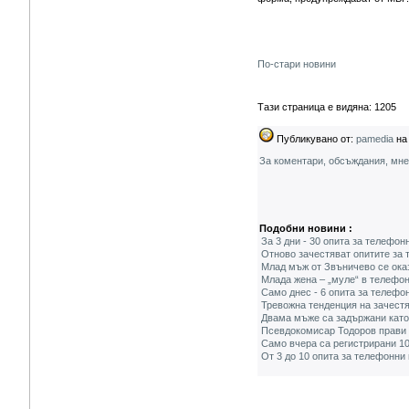
По-стари новини
Тази страница е видяна: 1205
Публикувано от:
pamedia
на 
За коментари, обсъждания, мн
Подобни новини :
За 3 дни - 30 опита за телефо
Отново зачестяват опитите за
Млад мъж от Звъничево се ока
Млада жена – „муле“ в телефо
Само днес - 6 опита за телефо
Тревожна тенденция на зачест
Двама мъже са задържани като
Псевдокомисар Тодоров прави 
Само вчера са регистрирани 10
От 3 до 10 опита за телефонни