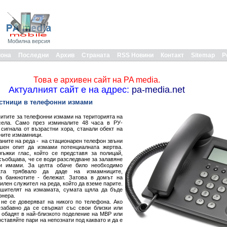
Мобилна версия
иона
Последни
Архив
Страната
RSS Новини
Контакт
Sitemap
Р
Това е архивен сайт на PA media.
Актуалният сайт е на адрес:
pa-media.net
стници в телефонни измами
питите за телефонни измами на територията на
села. Само през изминалите 48 часа в РУ-
сигнала от възрастни хора, станали обект на
ните измамници.
аните на реда - на стационарен телефон звъни
ешен опит да измами потенциалната жертва.
ъжки глас, който се представя за полицай,
съобщава, че се води разследване за залавяне
и имами. За целта обаче било необходимо
ата трябвало да даде на измамниците,
а банкнотите - бележат. Затова в домът на
илен служител на реда, който да вземе парите.
ршителят на измамата, сумата щяла да бъде
онера.
не се доверяват на никого по телефона. Ако
забавно да се свържат със свои близки или
е обадят в най-близкото поделение на МВР или
оставяйте пари на непознати под каквато и да е
.