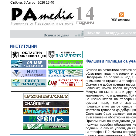
Събота, 8 Август 2026 13:40
RSS емисии
Начало
Пазарджик и рег
Всички от деня
ИНСТИТУЦИИ
Фалшиви полицаи са уча
Отново са зачестили опитите о
областния град и съседните 
Пазарджик са получени над 15 
внимание от страна на телефон
Схемата е добре позната на орг
непознат, който прави неусп
Минута по-късно звъни друг м
криминалист или дознател. Той 
на извършители на телефонн
сумата пари, които жертв
предварително да се опише, 
жертвата трябвало да дойде цив
След като бъде заловен извъ
възстановена обратно на пенси
Припомняме на гражданите да 
получат подобни обаждания не
роднини, а ако не успеят, да с
на телефон 112. Никога не пред
форма, предупреждават от МВР