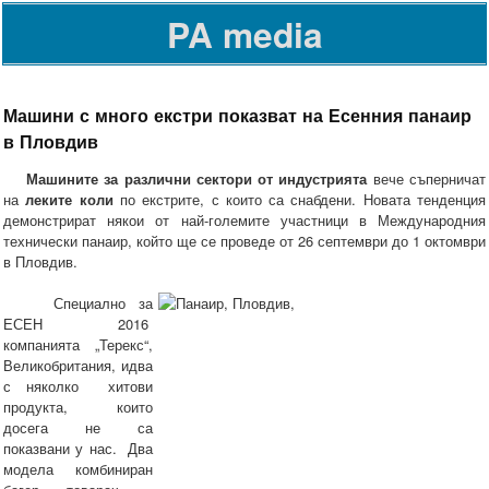
PA media
Машини с много екстри показват на Есенния панаир
в Пловдив
Машините за различни сектори от индустрията
вече съперничат
на
леките коли
по екстрите, с които са снабдени. Новата тенденция
демонстрират някои от най-големите участници в Международния
технически панаир, който ще се проведе от 26 септември до 1 октомври
в Пловдив.
Специално за
ЕСЕН 2016
компанията „Терекс“,
Великобритания, идва
с няколко хитови
продукта, които
досега не са
показвани у нас. Два
модела комбиниран