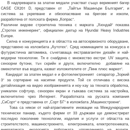
В надпреварата за златни медали участват също верижният багер
CASE CX201 D, представен от „Тайтън Машинъри България“, и
система за укрепване и обезопасяване на брегове и изкопи,
разработена от полската фирма „Копрас“.
Различни видове строителна техника с марката „Хюндай“ показва
„Стротех инженеринг“, официален дилър на Hyundai Heavy Industries
Europe.
Силна е конкуренцията и в областта на автосервизното оборудване,
представено на изложбата „Аутотех“. Сред номинациите за конкурса е
футуристична автомивка, съчетаваща екстравагантен дизайн и най-
модерни технологии. Тя е снабдена с множество екстри: UV защита,
сензорни бутони, тъч скрийн и други, включително добавяне на
омекотител във водата, казват изложителите от „Пинк плюс маркет“.
Кандидат за златен медал е и фотоелектронният сепаратор „Зоркий
3“ за сортиране на насипни продукти. Той се отличава с висока
детайлизация на видео изображенията и ноу-хау за тяхната обработка,
уникален софтуер, сензорен екран и гъвкава система за настройка,
включително чрез Интернет. Разработката на руската компания
„СиСорт“ е представена от „Сорт БГ“ в изложбата „Машиностроене“.
Това са някои от най-атрактивните иновации на Международния
технически панаир, където фирми от 33 държави ще демонстрират
последно поколение технологии, изделия и услуги от областта на
строителството, машиностроенето, електрониката, електротехниката,
енергетиката, екологията, роботиката, управлението на водите,