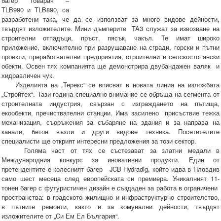
багер товарач –
TLB990 и TLB890, са
разработени така, че да се използват за много видове дейности,
твърдят изложителите. Мини дъмперите TA3 служат за извозване на
строителни отпадъци, пръст, пясък, чакъл. Те имат широко
приложение, включително при разрушаване на сгради, горски и пътни
проекти, преработвателни предприятия, строителни и селскостопански
обекти. Освен тях компанията ще демонстрира двубандажен валяк и
хидравличен чук.
Изделията на „Терекс“ се вписват в новата линия на изложбата
„Стройтех“. Тази година специално внимание се обръща на сегмента от
строителната индустрия, свързан с изграждането на пътища,
екообекти, пречиствателни станции. Има засилено присъствие тежка
механизация, съоръжения за събаряне на здания и за направа на
канали, бетон възли и други видове техника. Посетителите
специалисти ще открият интересни предложения за този сектор.
Голяма част от тях се състезават за златни медали в
Международния конкурс за иновативни продукти. Един от
претендентите е колесният багер JCB Hydradig, който идва в Пловдив
само шест месеца след европейската си премиера. Уникалният 11-
тонен багер с футуристичен дизайн е създаден за работа в ограничени
пространства: в градското жилищно и инфраструктурно строителство,
в пътните ремонти, както и за комунални дейности, твърдят
изложителите от „Cи Ем Ел България“.