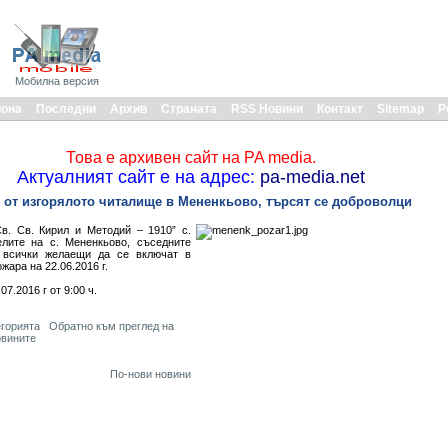
Мобилна версия
иона
Последни
Архив
Страната
RSS Новини
Контакт
Sitemap
Р
Това е архивен сайт на PA media.
Актуалният сайт е на адрес:
pa-media.net
е от изгорялото читалище в Мененкьово, търсят се доброволци
в. Св. Кирил и Методий – 1910” с.
лите на с. Мененкьово, съседните
м всички желаещи да се включат в
жара на 22.06.2016 г.
7.2016 г от 9:00 ч.
егорията
Обратно към преглед на
овините
По-нови новини