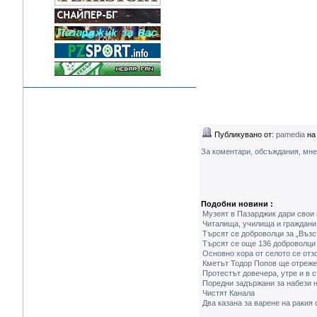
Публикувано от:
pamedia
на 
За коментари, обсъждания, мн
Подобни новини :
Музеят в Пазарджик дари свои
Читалища, училища и граждани 
Търсят се доброволци за „Възс
Търсят се още 136 доброволц
Основно хора от селото се отз
Кметът Тодор Попов ще отреже
Протестът довечера, утре и в 
Поредни задържани за набези н
Чистят Канала
Два казана за варене на ракия