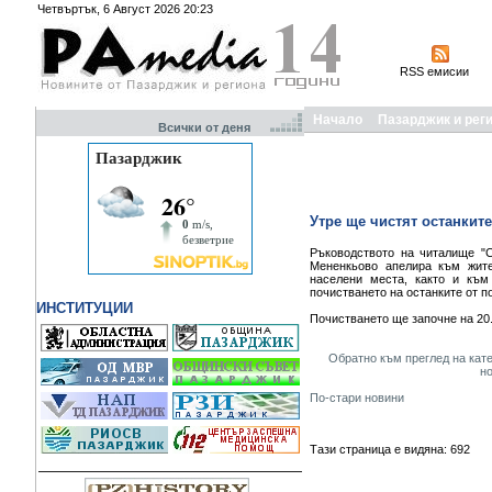
Четвъртък, 6 Август 2026 20:23
RSS емисии
Начало
Пазарджик и рег
Всички от деня
Утре ще чистят останкит
Ръководството на читалище "С
Мененкьово апелира към жите
населени места, както и къ
почистването на останките от по
ИНСТИТУЦИИ
Почистването ще започне на 20.0
Обратно към преглед на кат
н
По-стари новини
Тази страница е видяна: 692