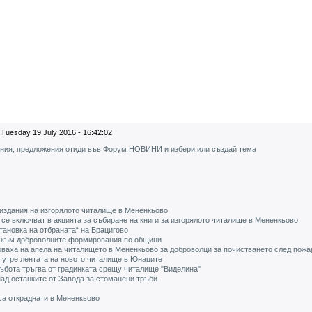
Tuesday 19 July 2016 - 16:42:02
ения, предложения отиди във Форум НОВИНИ и избери или създай тема
 издания на изгорялото читалище в Мененкьово
се включват в акцията за събиране на книги за изгорялото читалище в Мененкьово
тановка на отбраната“ на Брацигово
и към доброволните формирования по общини
оваха на апела на читалището в Мененкьово за доброволци за почистването след пожа
 утре лентата на новото читалище в Юнаците
събота тръгва от градинката срещу читалище "Виделина"
ад останките от Завода за стоманени тръби
 са откраднати в Мененкьово