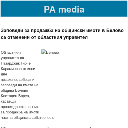
PA media
Заповеди за продажба на общински имоти в Белово
са отменени от областния управител
Областният
управител на
Пазарджик Гирче
Караминова отмени
две
незаконосъобразни
заповеди на кмета на
община Белово
Костадин Варев,
касаещи
провеждането на търг
за продажба на имоти
частна общинска собственост.