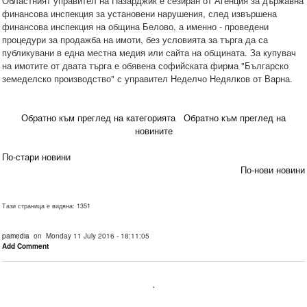
Областният управител на Пазарджик е сезиран от Агенция за държавна
финансова инспекция за установени нарушения, след извършена
финансова инспекция на община Белово, а именно - проведени
процедури за продажба на имоти, без условията за търга да са
публикувани в една местна медия или сайта на общината. За купувач
на имотите от двата търга е обявена софийската фирма "Българско
земеделско производство" с управител Неделчо Недялков от Варна.
Обратно към преглед на категорията
Обратно към преглед на
новините
По-стари новини
По-нови новини
Тази страница е видяна: 1351
pamedia
on Monday 11 July 2016 - 18:11:05
Add Comment
.