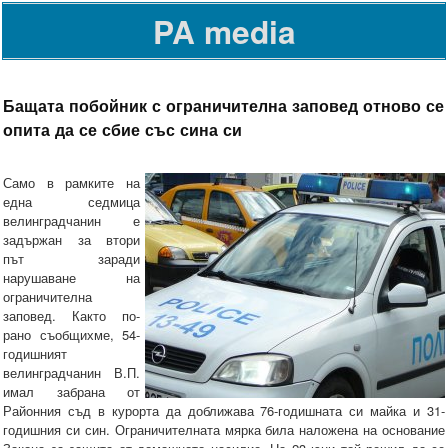
PA media
Бащата побойник с ограничителна заповед отново се
опита да се сбие със сина си
Само в рамките на
една седмица
велинградчанин е
задържан за втори
път заради
нарушаване на
ограничителна
заповед. Както по-
рано съобщихме, 54-
годишният
велинградчанин В.П.
имал забрана от
Районния съд в курорта да доближава 76-годишната си майка и 31-
годишния си син. Ограничителната мярка била наложена на основание