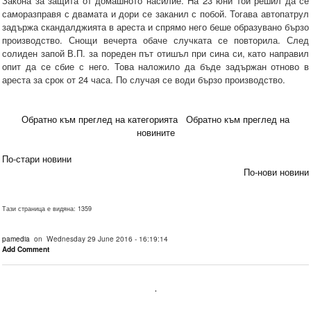
Закона за защита от домашното насилие. На 23 юни той решил да се
саморазправя с двамата и дори се заканил с побой. Тогава автопатрул
задържа скандалджията в ареста и спрямо него беше образувано бързо
производство. Снощи вечерта обаче случката се повторила. След
солиден запой В.П. за пореден път отишъл при сина си, като направил
опит да се сбие с него. Това наложило да бъде задържан отново в
ареста за срок от 24 часа. По случая се води бързо производство.
Обратно към преглед на категорията
Обратно към преглед на
новините
По-стари новини
По-нови новини
Тази страница е видяна: 1359
pamedia
on Wednesday 29 June 2016 - 16:19:14
Add Comment
.