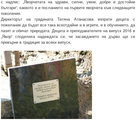
с надпис: „Яворчетата на здрави, силни, умни, добри и достойни
българи“, каквото е и посланието на първите яворчета към следващите
поколения.
Директорът на градината Татяна Атанасова изпрати децата с
пожелание да бъдат все така всеотдайни и в игрите, и в обучението, да
пазят и обичат природата. Децата и преподавателите на випуск 2016 в
„Явор“ споделиха надеждата си, че засаждането на дърво ще се
превърне в традиция за всеки випуск.