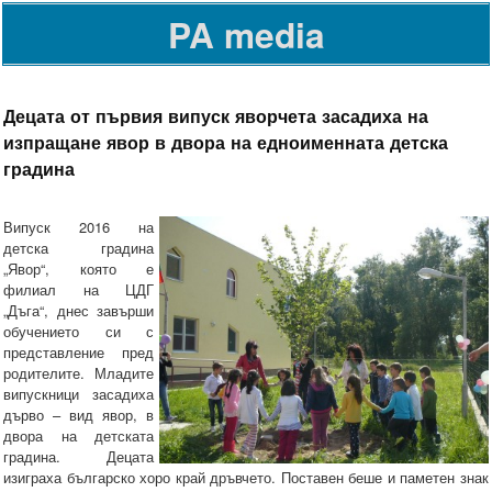
PA media
Децата от първия випуск яворчета засадиха на
изпращане явор в двора на едноименната детска
градина
Випуск 2016 на
детска градина
„Явор“, която е
филиал на ЦДГ
„Дъга“, днес завърши
обучението си с
представление пред
родителите. Младите
випускници засадиха
дърво – вид явор, в
двора на детската
градина. Децата
изиграха българско хоро край дръвчето. Поставен беше и паметен знак