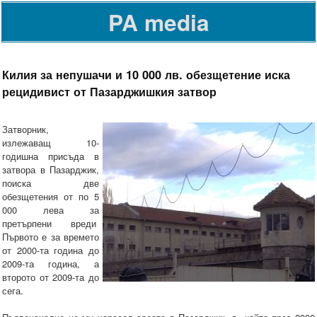
PA media
Килия за непушачи и 10 000 лв. обезщетение иска
рецидивист от Пазарджишкия затвор
Затворник,
излежаващ 10-
годишна присъда в
затвора в Пазарджик,
поиска две
обезщетения от по 5
000 лева за
претърпени вреди
Първото е за времето
от 2000-та година до
2009-та година, а
второто от 2009-та до
сега.