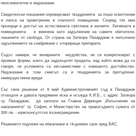
неоснователни и недоказани.
Свидетелски показания опровергават твърденията за лошо осветление
и липса на проветрение в спалното помещение. Според тях има
прозорци и достъп на естествената светлина в килиите. Хигиената в
помещенията е вменена като задължение на самите обитатели,
лишените от свобода. От страна на Затвора Пазарджик е изпълнено
задължението за снабдяване с хлориращи препарати.
Съдът намира, че визираните неудобства, не се конкретизират с
проявни форми, които да надхвърлят предела, над който може да се
говори, че условията са несъвместими с човешкото достойнство.
Недоказани в този смисъл са и твърденията за претърпени
неимуществени вреди.
Със свое решение от 9 май Административният съд в Пазарджик
отхвърля и давата предявени иска и осъжда К.И.Б., с адрес Затвора
гр. Пазарджик, да заплати на Главна Дирекция „Изпълнение на
наказанията" гр. София, и Министерство на правосъдието сумата от
300 лв. - юрисконсултско възнаграждение.
Решението подлежи на обжалване в 14-дневен срок пред ВАС.