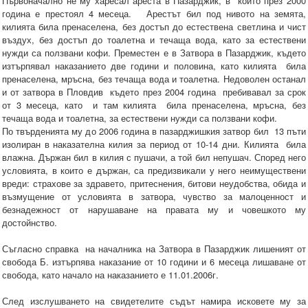
Първоначално не му харесал ареста в Пазарджик, в който през 2000
година е престоял 4 месеца. Арестът бил под нивото на земята,
килията била пренаселена, без достъп до естествена светлина и чист
въздух, без достъп до тоалетна и течаща вода, като за естествени
нужди са ползвани кофи. Преместен е в Затвора в Пазарджик, където
изтърпявал наказанието две години и половина, като килията била
пренаселена, мръсна, без течаща вода и тоалетна. Недоволен останал
и от затвора в Пловдив където през 2004 година пребивавал за срок
от 3 месеца, като и там килията била пренаселена, мръсна, без
течаща вода и тоалетна, за естествени нужди са ползвани кофи.
По твърденията му до 2006 година в пазарджишкия затвор бил 13 пъти
изолиран в наказателна килия за период от 10-14 дни. Килията била
влажна. Държан бил в килия с пушачи, а той бил непушач. Според него
условията, в които е държан, са предизвикали у него неимуществени
вреди: страхове за здравето, притеснения, битови неудобства, обида и
възмущение от условията в затвора, чувство за малоценност и
безнадежност от нарушаване на правата му и човешкото му
достойнство.
Съгласно справка на началника на Затвора в Пазарджик лишеният от
свобода Б. изтърпява наказание от 10 години и 6 месеца лишаване от
свобода, като начало на наказанието е 11.01.2006г.
След изслушването на свидетелите съдът намира исковете му за