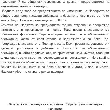
правилник 7 са общински съветници, а двама - представители на
неправителствени организации.
Веднага след това са предложенията за изменение на Наредбата за
обществения ред, касаещи забраната на бурките, внесени съответно от
кмета Тодор Попов и съветниците от НФСБ.
Отчетът на бюджета за предходната година отдавна не предхожда
изготвянето и приемането на новия. Това прави гласуването му
обикновено формално. Още по-формално пък е и общественото
обсъждане, което от своя страна е задължително по Закон да
предхожда гласуването в Пленарна зала. Към проекта на решението и
десетте приложения е добавен и Протоколът от общественото
обсъждане, в който са упоменати, че присъстват зам.-кметът, главният
финансист , един съветник, счетоводител и протоколчикът. Но в крайна
сметка, и това е обществото, след като на останалата част не му пука.
Всичко си беше, както е по Закон: обявени и дата, и час, и място.
Насила хубост не става, е рекъл народът.
Обратно към преглед на категорията
Обратно към преглед на
новините