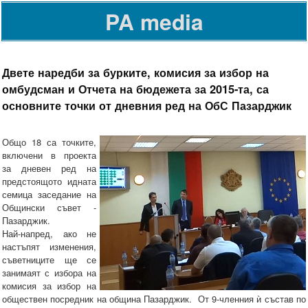
PA media
Двете наредби за бурките, комисия за избор на
омбудсман и Отчета на бюдежета за 2015-та, са
основните точки от дневния ред на ОбС Пазарджик
Общо 18 са точките,
включени в проекта
за дневен ред на
предстоящото идната
семица заседание на
Общински съвет -
Пазарджик.
Най-напред, ако не
настъпят изменения,
съветниците ще се
занимаят с избора на
комисия за избор на
обществен посредник на община Пазарджик. От 9-членния ѝ състав по