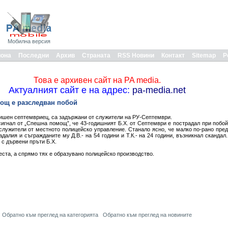
Мобилна версия
иона
Последни
Архив
Страната
RSS Новини
Контакт
Sitemap
Р
Това е архивен сайт на PA media.
Актуалният сайт е на адрес:
pa-media.net
мощ е разследван побой
дишен септемвриец, са задържани от служители на РУ-Септември.
сигнал от „Спешна помощ”, че 43-годишният Б.Х. от Септември е пострадал при побой
служители от местното полицейско управление. Станало ясно, че малко по-рано пре
алия и съгражданите му Д.В.- на 54 години и Т.К.- на 24 години, възникнал скандал
 с дървени пръти Б.Х.
ста, а спрямо тях е образувано полицейско производство.
Обратно към преглед на категорията
Обратно към преглед на новините