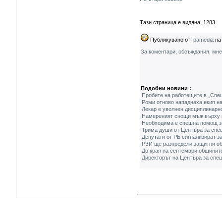
Тази страница е видяна: 1283
Публикувано от:
pamedia
на 
За коментари, обсъждания, мн
Подобни новини :
Пробите на работещите в „Спе
Роми отново нападнаха екип 
Лекар е уволнен дисциплинарн
Намереният снощи мъж върху к
Необходима е спешна помощ за
Трима души от Центъра за спе
Депутати от РБ сигнализират з
РЗИ ще разпредели защитни об
До края на септември общинит
Директорът на Центъра за спеш