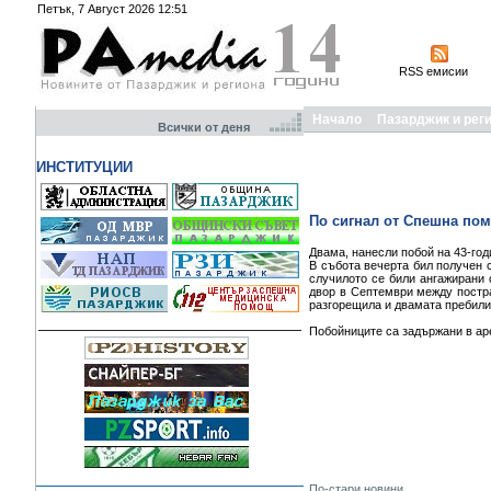
Петък, 7 Август 2026 12:51
RSS емисии
Начало
Пазарджик и рег
Всички от деня
ИНСТИТУЦИИ
По сигнал от Спешна по
Двама, нанесли побой на 43-го
В събота вечерта бил получен 
случилото се били ангажирани 
двор в Септември между пострад
разгорещила и двамата пребили
Побойниците са задържани в аре
По-стари новини