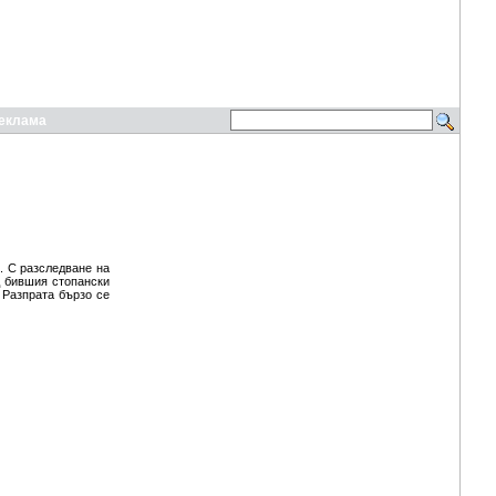
еклама
. С разследване на
д бившия стопански
. Разпрата бързо се