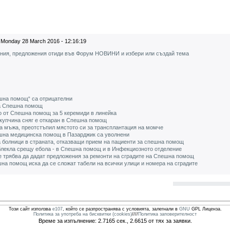
Monday 28 March 2016 - 12:16:19
ения, предложения отиди във Форум НОВИНИ и избери или създай тема
шна помощ“ са отрицателни
на Спешна помощ
о от Спешна помощ за 5 керемиди в линейка
упчина сняг е откаран в Спешна помощ
 мъжа, преотстъпил мястото си за трансплантация на момче
шна медицинска помощ в Пазарджик са уволнени
а болници в страната, отказващи прием на пациенти за спешна помощ
лекла срещу ебола - в Спешна помощ и в Инфекциозното отделение
е трябва да дадат предложения за ремонти на сградите на Спешна помощ
на помощ иска да се сложат табели на всички улици и номера на сградите
Този сайт използва
e107
, който се разпространява с условията, залегнали в
GNU
GPL Лиценза.
Политика за употреба на бисквитки (cookies)
////
Политика заповерителност
Време за изпълнение: 2.7165 сек., 2.6615 от тях за заявки.