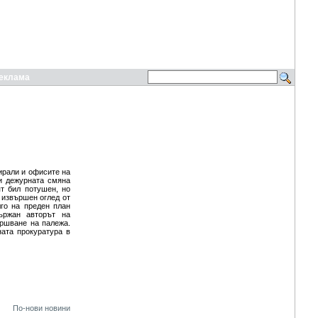
еклама
ирали и офисите на
и дежурната смяна
т бил потушен, но
 извършен оглед от
го на преден план
ържан авторът на
ършване на палежа.
ната прокуратура в
По-нови новини