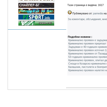
Тази страница е видяна: 1617
Публикувано от:
pamedia
на 
За коментари, обсъждания, мн
Подобни новини :
Криминално проявен е задържа
Криминално проявен прерязал
Задържан е 40-годишен кримин
Криминално проявен източил 12
Криминално проявен от Пазард
53-годишен криминално прояве
Криминално проявен, опитал да
Снощи в Козарско криминално 
Калашник, пистолети и боеприп
Криминално проявен налетял на