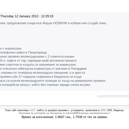
Thursday 12 January 2012 - 12:29:19
ения, предложения отиди във Форум НОВИНИ и избери или създай тема
н с марихуана
 телефонен кабел в Панагюрище
ално проявен велинградчанин с 2 пликчета кокаин
0 л. нафта от тир, паркиран край автомагистралата
жик спретнал в къщата си оранжерия за марихуана
н отмъкнал геймърска клавиатура от магазин в Пазарджик
 измами по телефона велинградски свещеник, е в ареста
проявен уби 27-годишна софиянка в бащината си къща
аси са иззели велинградските полицаи от къща на криминално проявен
 полицейски патрул, който бил повикан заради силна музика
Този сайт използва
e107
, който се разпространява с условията, залегнали в
GNU
GPL Лиценза.
Политика за употреба на бисквитки (cookies)
////
Политика заповерителност
Време за изпълнение: 1.8697 сек., 1.7548 от тях за заявки.