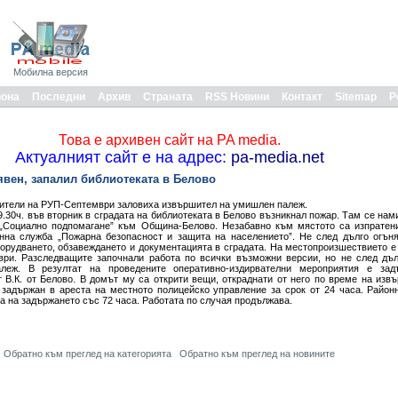
Мобилна версия
иона
Последни
Архив
Страната
RSS Новини
Контакт
Sitemap
Р
Това е архивен сайт на PA media.
Актуалният сайт е на адрес:
pa-media.net
вен, запалил библиотеката в Белово
жители на РУП-Септември заловиха извършител на умишлен палеж.
.30ч. във вторник в сградата на библиотеката в Белово възникнал пожар. Там се нам
 „Социално подпомагане” към Община-Белово. Незабавно към мястото са изпратен
нна служба „Пожарна безопасност и защита на населението”. Не след дълго огъня
борудването, обзавеждането и документацията в сградата. На местопроизшествието е
ри. Разследващите започнали работа по всички възможни версии, но не след дъл
леж. В резултат на проведените оперативно-издирвателни мероприятия е зад
 В.К. от Белово. В домът му са открити вещи, откраднати от него по време на изв
задържан в ареста на местното полицейско управление за срок от 24 часа. Район
а на задържането със 72 часа. Работата по случая продължава.
Обратно към преглед на категорията
Обратно към преглед на новините