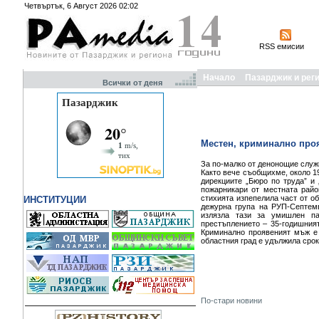
Четвъртък, 6 Август 2026 02:02
RSS емисии
Начало
Пазарджик и рег
Всички от деня
Местен, криминално проя
За по-малко от денонощие слу
Както вече съобщихме, около 19
дирекциите „Бюро по труда” и
пожарникари от местната райо
стихията изпепелила част от о
ИНСТИТУЦИИ
дежурна група на РУП-Септемв
излязла тази за умишлен па
престъплението – 35-годишният
Криминално проявеният мъж е 
областния град е удължила срок
По-стари новини