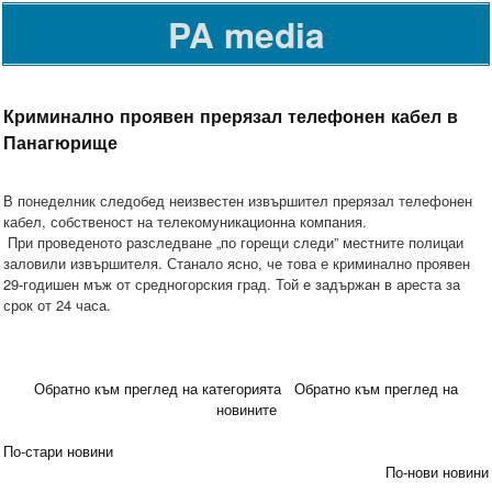
PA media
Криминално проявен прерязал телефонен кабел в
Панагюрище
В понеделник следобед неизвестен извършител прерязал телефонен
кабел, собственост на телекомуникационна компания.
При проведеното разследване „по горещи следи” местните полицаи
заловили извършителя. Станало ясно, че това е криминално проявен
29-годишен мъж от средногорския град. Той е задържан в ареста за
срок от 24 часа.
Обратно към преглед на категорията
Обратно към преглед на
новините
По-стари новини
По-нови новини