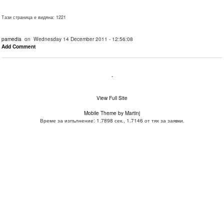
Тази страница е видяна: 1221
pamedia
on Wednesday 14 December 2011 - 12:56:08
Add Comment
.
View Full Site
Mobile Theme by Martinj
Време за изпълнение: 1.7898 сек., 1.7146 от тях за заявки.