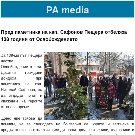
PA media
Пред паметника на кап. Сафонов Пещера отбеляза
138 години от Освобождението
За 138-ми път Пещера
чества
Освобождението си.
Десетки граждани
дойдоха при
паметника на кап.
Николай Сафонов, за
да отдадат почит и
уважение на героите
от онова време.
„Днес ние трябва да
помним, че за свободата на България се бориха и загинаха в
продължение на столетия хиляди наши предшественици, духовници и