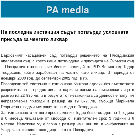
PA media
На последна инстанция съдът потвърди условната
присъда за ченгето лихвар
Върховният касационен съд потвърди решението на Пловдивския
апелативен съд, с което беше потвърдена и присъдата на Окръжен съд
– Пазарджик относно вече бившия полицай от РПУ-Велинград Тодор
Теодосиев, който заработвал на частно като лихвар. В периода от
ноември 2000 год. до септември 2002 год. в гр.
Пазарджик той системно е извършвал банкови сделки без съответното
разрешително – предоставял е парични заеми на физически лица в
размер на 22 835 лв. и в резултат от незаконната си дейност е получил
неправомерни приходи в размер на 19 677 лв, съобщи Маринела
Георгиева от администрацията на съда в Пазарджик.
За извършеното от него престъпление Тодор беше осъден на 1 година
и 6 месеца лишаване от свобода с изпитателен срок 3 години и 6
месеца. Наложена му е глоба в размер на 3 000 лв. и конфискация на
½ ид. част жилище, находящо се в гр. Пазарджик.