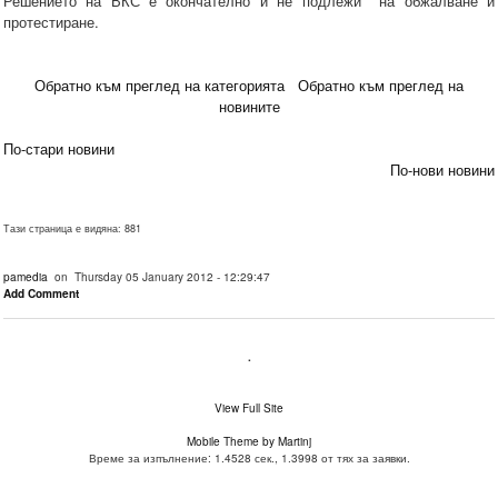
Решението на ВКС е окончателно и не подлежи на обжалване и
протестиране.
Обратно към преглед на категорията
Обратно към преглед на
новините
По-стари новини
По-нови новини
Тази страница е видяна: 881
pamedia
on Thursday 05 January 2012 - 12:29:47
Add Comment
.
View Full Site
Mobile Theme by Martinj
Време за изпълнение: 1.4528 сек., 1.3998 от тях за заявки.