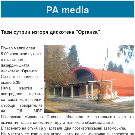
PA media
Тази сутрин изгоря дискотека "Органза"
Пожар малко след
5.00 часа тази сутрин
е възникнал в
пазарджишката
дискотека "Органза".
Сигналът е получен
около 5.35 ч.
Няма жертви и
пострадали, щетите
са само материални,
съобщи говорителят
на ОД МВР
Пазарджик Мирослав Стоянов. Изгоряла е по-голямата част от
окачентия таван, климатици, друга техника и обзавеждането.
В гасенето на огъня са участвали два противопожарни автомобила.
На мястото се извършва оглед, като не се изключва и версията за