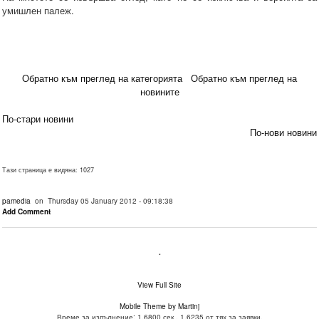
умишлен палеж.
Обратно към преглед на категорията
Обратно към преглед на
новините
По-стари новини
По-нови новини
Тази страница е видяна: 1027
pamedia
on Thursday 05 January 2012 - 09:18:38
Add Comment
.
View Full Site
Mobile Theme by Martinj
Време за изпълнение: 1.6800 сек., 1.6235 от тях за заявки.