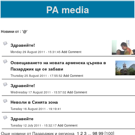
PA media
Новини от : '@'
Здравейте!
Monday 29 August 2011 - 15:31:45
Add Comment
Освещаването на новата арменска църква в
Пазарджик ще се забави
Thursday 25 August 2011 - 17:55:52
Add Comment
Здравейте!
Wednesday 17 August 2011 - 15:57:02
Add Comment
Неволи в Синята зона
Tuesday 16 August 2011 - 19:19:41
Здравейте
Tuesday 12 July 2011 - 15:32:17
Add Comment
Още новини от Пазарджик и региона
1
2
3
...
98
99
[
100
]