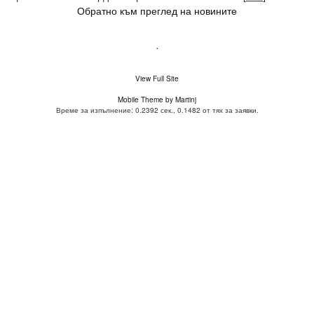
Обратно към преглед на новините
.
View Full Site
Mobile Theme by Martinj
Време за изпълнение: 0.2392 сек., 0.1482 от тях за заявки.