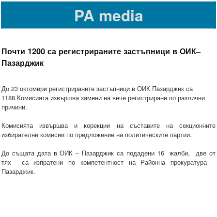
PA media
Почти 1200 са регистрираните застъпници в ОИК–
Пазарджик
До 23 октомври регистрираните застъпници в ОИК Пазарджик са
1188.Комисията извършва замени на вече регистрирани по различни
причини.
Комисията извършва и корекции на съставите на секционните
избирателни комисии по предложение на политическите партии.
До същата дата в ОИК – Пазарджик са подадени 16 жалби, две от
тях са изпратени по компетентност на Районна прокуратура –
Пазарджик.