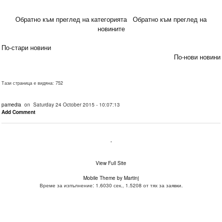
Обратно към преглед на категорията
Обратно към преглед на
новините
По-стари новини
По-нови новини
Тази страница е видяна: 752
pamedia
on Saturday 24 October 2015 - 10:07:13
Add Comment
.
View Full Site
Mobile Theme by Martinj
Време за изпълнение: 1.6030 сек., 1.5208 от тях за заявки.