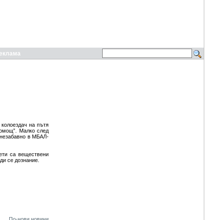
еклама
 колоездач на пътя
помощ”. Малко след
 незабавно в МБАЛ-
зети са веществени
оди се дознание.
По-нови новини