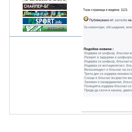
Тази страница е видяна: 1121
Публикувано от:
pamedia
на 
За коментари, обсъждания, мн
Подобни новини :
Издирва се шофьор, блъснал в
Разкрит и задържан е шофьорът
Издирва се шофьор, блъснал и
Издирва се мотоциклетист, блъ
Велосипедист е блъснат на път
Трети ден се издирва неизвест
Снощи е блъснат възрастен ве
Заловен е пазарджиклия, блъс
Полицията издирва блъснал се
Преди да скочи в канала, джип