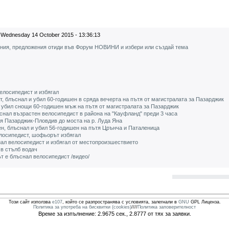
Wednesday 14 October 2015 - 13:36:13
ения, предложения отиди във Форум НОВИНИ и избери или създай тема
елосипедист и избягал
, блъснал и убил 60-годишен в сряда вечерта на пътя от магистралата за Пазарджик
 убил снощи 60-годишен мъж на пътя от магистралата за Пазарджик
снал възрастен велосипедист в района на "Кауфланд" преди 3 часа
я Пазарджик-Пловдив до моста на р. Луда Яна
ен, блъснал и убил 56-годишен на пътя Црънча и Паталеница
лосипедист, шофьорът избягал
нал велосипедист и избягал от местопроизшествието
 в стълб водач
ът е блъснал велосипедист /видео/
Този сайт използва
e107
, който се разпространява с условията, залегнали в
GNU
GPL Лиценза.
Политика за употреба на бисквитки (cookies)
////
Политика заповерителност
Време за изпълнение: 2.9675 сек., 2.8777 от тях за заявки.