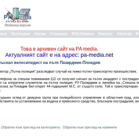
Мобилна версия
иона
Последни
Архив
Страната
RSS Новини
Контакт
Sitemap
Р
Това е архивен сайт на PA media.
Актуалният сайт е на адрес:
pa-media.net
лъснал велосипедист на пътя Пазарджик-Пловдив
ектор „Пътна полиция” разследват случай на тежко пътно-транспортно произшествие.
елефона за спешни повиквания-112 се получил сигнал за пътен инцидент с пострадал
о са изпратени служители на пътна полиция, РУ-Пазарджик и линейка на „Спешна 
осока за Пловдив бил открит 44-годишният М.С. от същото село. Той е транспортиран
.
ършен оглед от дежурна група при полицейското управление в областния град, из
ствията по установяване на водача и превозното средство, блъснали пострадалия, в
Обратно към преглед на категорията
Обратно към преглед на новините