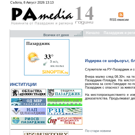
Събота, 8 Август 2026 13:13
RSS емисии
Начало
Пазарджик и рег
Всички от деня
Издирва се шофьорът, б
Служители на РУ-Пазарджик и с
Вчера малко след 08.30ч. на т
Пазарджик-Пловдив. На мястот
разклона за село Говедаре по п
ИНСТИТУЦИИ
Пазарджик с опасност за живота
На местопроизшествието е изв
доказателства. Продължават дей
По-стари новини