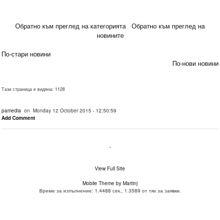
Обратно към преглед на категорията
Обратно към преглед на
новините
По-стари новини
По-нови новини
Тази страница е видяна: 1128
pamedia
on Monday 12 October 2015 - 12:50:59
Add Comment
.
View Full Site
Mobile Theme by Martinj
Време за изпълнение: 1.4488 сек., 1.3589 от тях за заявки.