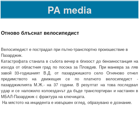
PA media
Отново блъснат велосипедист
Велосипедист е пострадал при пътно-транспортно произшествие в
Пазарджик.
Катастрофата станала в събота вечер в близост до бензиностанция на
изхода от областния град по посока за Пловдив. При маневра за ляв
завой 33-годишният В.Д. от пазарджишкото село Огняново отнел
предимството на движещия се по платното велосипедист -
пазарджиклията М.Ж.- на 37 години. В резултат на това последвал
удар и се наложило колоездачът да бъде транспортиран и настанен в
МБАЛ-Пазарджик с фрактура на ключицата.
На мястото на инцидента е извършен оглед, образувано е дознание.