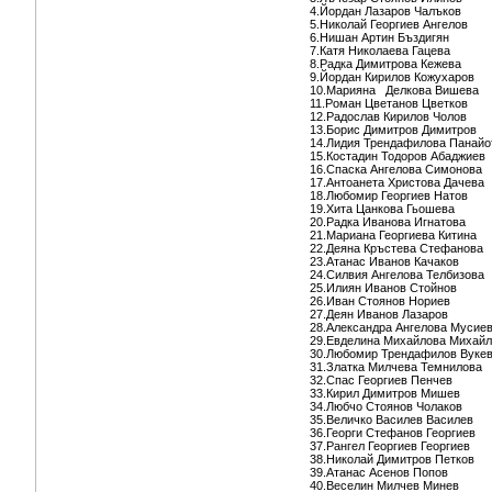
4.Йордан Лазаров Чалъков
5.Николай Георгиев Ангелов
6.Нишан Артин Бъздигян
7.Катя Николаева Гацева
8.Радка Димитрова Кежева
9.Йордан Кирилов Кожухаров
10.Марияна Делкова Вишева
11.Роман Цветанов Цветков
12.Радослав Кирилов Чолов
13.Борис Димитров Димитров
14.Лидия Трендафилова Панайо
15.Костадин Тодоров Абаджиев
16.Спаска Ангелова Симонова
17.Антоанета Христова Дачева
18.Любомир Георгиев Натов
19.Хита Цанкова Гьошева
20.Радка Иванова Игнатова
21.Мариана Георгиева Китина
22.Деяна Кръстева Стефанова
23.Атанас Иванов Качаков
24.Силвия Ангелова Телбизова
25.Илиян Иванов Стойнов
26.Иван Стоянов Нориев
27.Деян Иванов Лазаров
28.Александра Ангелова Мусиев
29.Евделина Михайлова Михай
30.Любомир Трендафилов Вуке
31.Златка Милчева Темнилова
32.Спас Георгиев Пенчев
33.Кирил Димитров Мишев
34.Любчо Стоянов Чолаков
35.Величко Василев Василев
36.Георги Стефанов Георгиев
37.Рангел Георгиев Георгиев
38.Николай Димитров Петков
39.Атанас Асенов Попов
40.Веселин Милчев Минев