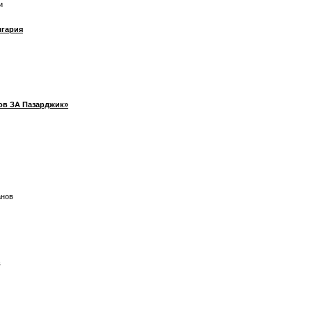
и
лгария
ов ЗА Пазарджик»
анов
в