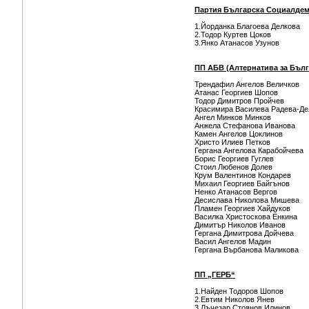
Партия Българска Социалде
1.Йорданка Благоева Делкова
2.Тодор Куртев Цоков
3.Янко Атанасов Узунов
ПП АБВ (Алтернатива за Бъл
Трендафил Ангелов Величков
Атанас Георгиев Шопов
Тодор Димитров Пройчев
Красимира Василева Радева-Де
Ангел Минков Минков
Анжела Стефанова Иванова
Камен Ангелов Цоклинов
Христо Илиев Петков
Гергана Ангелова Карабойчева
Борис Георгиев Гуглев
Стоил Любенов Долев
Крум Валентинов Кондарев
Михаил Георгиев Байгънов
Ненко Атанасов Вергов
Десислава Николова Мишева
Пламен Георгиев Хайдуков
Василка Христоскова Енкина
Димитър Николов Иванов
Гергана Димитрова Дойчева
Васил Ангелов Мадин
Гергана Върбанова Маликова
ПП „ГЕРБ“
1.Найден Тодоров Шопов
2.Евтим Николов Янев
3.Лъчезар Стоянов Илинов