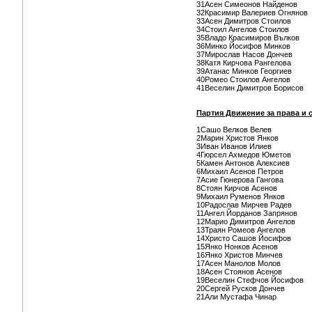
31Асен Симеонов Найденов
32Красимир Валериев Огнянов
33Асен Димитров Стоилов
34Стоил Ангелов Стоилов
35Владо Красимиров Вълков
36Минко Йосифов Минков
37Мирослав Насов Дончев
38Катя Кирчова Рангелова
39Атанас Минков Георгиев
40Ромео Стоилов Ангелов
41Веселин Димитров Борисов
Партия Движение за права и 
1Сашо Велков Велев
2Марин Христов Янков
3Иван Иванов Илиев
4Гюрсел Ахмедов Юметов
5Камен Антонов Алексиев
6Михаил Асенов Петров
7Асие Гюнерова Гангова
8Стоян Кирчов Асенов
9Михаил Руменов Янков
10Радослав Мирчев Радев
11Ангел Йорданов Запрянов
12Марио Димитров Ангелов
13Траян Ромеов Ангелов
14Христо Сашов Йосифов
15Янко Нонков Асенов
16Янко Христов Минчев
17Асен Манолов Молов
18Асен Стоянов Асенов
19Веселин Стефчов Йосифов
20Сергей Русков Дончев
21Али Мустафа Чинар