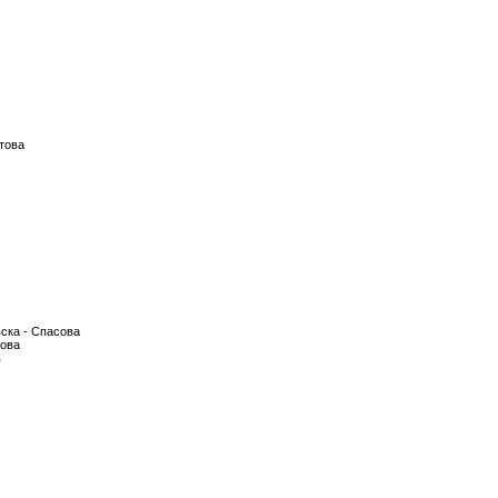
това
ска - Спасова
лова
в