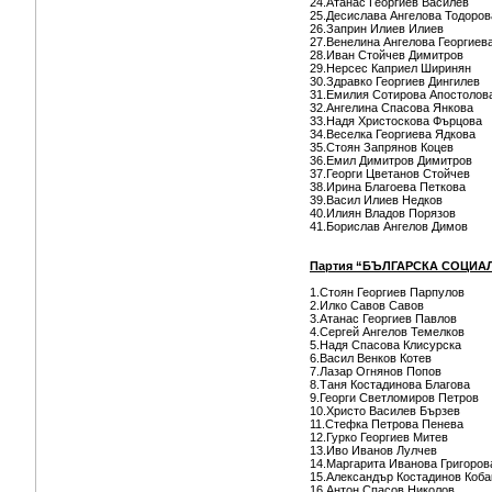
24.Атанас Георгиев Василев
25.Десислава Ангелова Тодоров
26.Заприн Илиев Илиев
27.Венелина Ангелова Георгиев
28.Иван Стойчев Димитров
29.Нерсес Каприел Ширинян
30.Здравко Георгиев Дингилев
31.Емилия Сотирова Апостолов
32.Ангелина Спасова Янкова
33.Надя Христоскова Фърцова
34.Веселка Георгиева Ядкова
35.Стоян Запрянов Коцев
36.Емил Димитров Димитров
37.Георги Цветанов Стойчев
38.Ирина Благоева Петкова
39.Васил Илиев Недков
40.Илиян Владов Порязов
41.Борислав Ангелов Димов
Партия “БЪЛГАРСКА СОЦИА
1.Стоян Георгиев Парпулов
2.Илко Савов Савов
3.Атанас Георгиев Павлов
4.Сергей Ангелов Темелков
5.Надя Спасова Клисурска
6.Васил Венков Котев
7.Лазар Огнянов Попов
8.Таня Костадинова Благова
9.Георги Светломиров Петров
10.Христо Василев Бързев
11.Стефка Петрова Пенева
12.Гурко Георгиев Митев
13.Иво Иванов Лулчев
14.Маргарита Иванова Григоров
15.Александър Костадинов Коба
16.Антон Спасов Николов