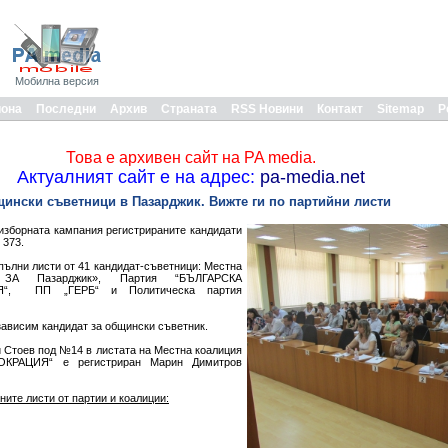
Мобилна версия
иона
Последни
Архив
Страната
RSS Новини
Контакт
Sitemap
Р
Това е архивен сайт на PA media.
Актуалният сайт е на адрес:
pa-media.net
бщински съветници в Пазарджик. Вижте ги по партийни листи
изборната кампания регистрираните кандидати
 373.
пълни листи от 41 кандидат-съветници: Местна
 ЗА Пазарджик», Партия “БЪЛГАРСКА
“, ПП „ГЕРБ“ и Политическа партия
зависим кандидат за общински съветник.
и Стоев под №14 в листата на Местна коалиция
РАЦИЯ“ е регистриран Марин Димитров
ните листи от партии и коалиции: