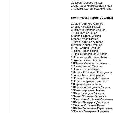
1.Любен Тодоров Точков
2.Светлана Крумова Шуманова
3.Красимира Ганчова Христева
Политическа партия „Солида
1Сашо Георгиев Ангелов
2Искро Фердов Бейков
3Димитър Кирилов Асенов
4Янко Митков Гечев
5Васил Петров Минков
6Жоро Стаев Гаджев
7Ангел Георгиев Ангелов
8Атанас Илиев Стоянов
9Иван Сашов Стоянов
10Спас Янков Янков
11Наско Веселинов Ангелов
12Красимир Михайлов Митев
13Атанас Янчев Асенов
14Юлиян Маринов Батаклиев
15Янчо Иванов Минчев
16Емил Янков Минчев
17Георги Стефанов Костадинов
18Ангел Митков Маринов
19Райна Спасова Михайлова
20Кръстьо Крумов Кръстев
21Кирил Маринов Киров
22Борислав Йорданов Петров
23Илия Йорданов Ненчев
24Георги Фердов Ангелов
25Мими Живкова Ангелова
26Николина Стойчева Смилено
27Георги Чавдаров Димитров
28Запрян Стоянков Гочев
29Райко Веселинов Караславов
30Йосиф Валериев Йорданов