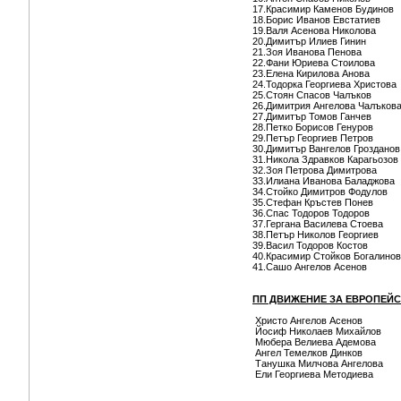
17.Красимир Каменов Будинов
18.Борис Иванов Евстатиев
19.Валя Асенова Николова
20.Димитър Илиев Гинин
21.Зоя Иванова Пенова
22.Фани Юриева Стоилова
23.Елена Кирилова Анова
24.Тодорка Георгиева Христова
25.Стоян Спасов Чалъков
26.Димитрия Ангелова Чалъков
27.Димитър Томов Ганчев
28.Петко Борисов Генуров
29.Петър Георгиев Петров
30.Димитър Вангелов Грозданов
31.Никола Здравков Карагьозов
32.Зоя Петрова Димитрова
33.Илиана Иванова Баладжова
34.Стойко Димитров Фодулов
35.Стефан Кръстев Понев
36.Спас Тодоров Тодоров
37.Гергана Василева Стоева
38.Петър Николов Георгиев
39.Васил Тодоров Костов
40.Красимир Стойков Богалинов
41.Сашо Ангелов Асенов
ПП ДВИЖЕНИЕ ЗА ЕВРОПЕЙС
Христо Ангелов Асенов
Йосиф Николаев Михайлов
Мюбера Велиева Адемова
Ангел Темелков Динков
Танушка Милчова Ангелова
Ели Георгиева Методиева