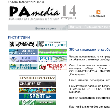
Събота, 8 Август 2026 05:03
RSS емисии
Начало
Пазарджик и рег
Всички от деня
ИНСТИТУЦИИ
380 са кандидатите за о
Часове преди началото на пред
за общински съветници са общо
Само 4 политически сили имат 
коалиция «Тодор Попов
СОЦИАЛИСТИЧЕСКА ПАРТИЯ
„Солидарност“.
Няма нито един регистриран не
На мястото на заличения Георг
„ГРАЖДАНИ ЗА ПРЯКА ДЕМОК
Манолов.
Всички кандидати по регистрира
Партия България без цензура