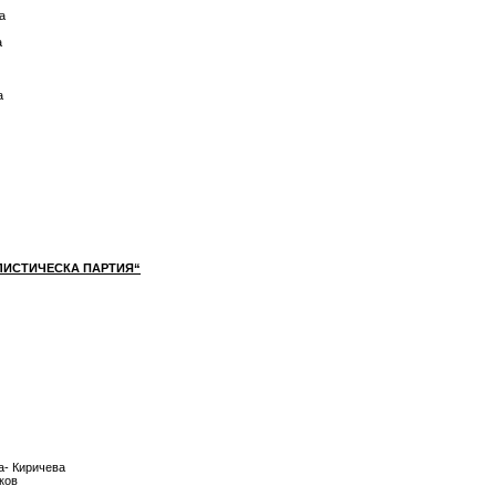
а
а
а
ЛИСТИЧЕСКА ПАРТИЯ“
а- Киричева
ков