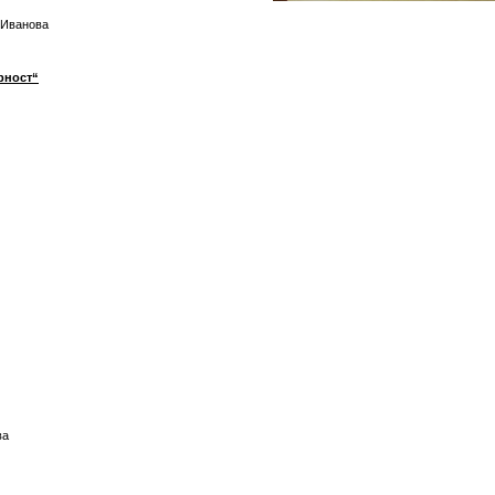
-Иванова
рност“
ва