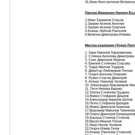
41.Иван Константинов Ветренск
Партия Движение Напред Бъ
1.Иван Запринов Спасов
2.Заприн Асенов Ангелов
3.Заприн Асенов Георгиев
4.Атанас Любчов Рангелов
5.Величка Димитрова Илиева
Местна коалиция «Тодор Поп
1. Хари Николов Харалампиев
2. Стоянка Ангелова Димитрова
3. Спас Димитров Иванов
4. Емилия Стоянова Спасова
5. Тодор Милчев Тодоров
6. Димитър Любомиров Петков
7. Георги Ангелов Георгиев
8. Румен Спасов Димитров
9. Атанас Николов Чолаков
10. Александър Красимиров Ив
11. Петя Ненова Кирова
12.Златка Стоянова Грудева
13.Живко Стефанов Дишков
14.Александър Кирилов Шопов
15.Петко Стефанов Крондев
16.Живко Димитров Божилов
17.Красимир Манолов Темнилов
18.Георги Димитров Коприщено
19.Альоша Стоянов Стоянов
20.Васил Иванов Попов
21.Иван Ненов Чолаков
22.Георги Илиев Гатев
23.Атанас Рангелов Стоенчев