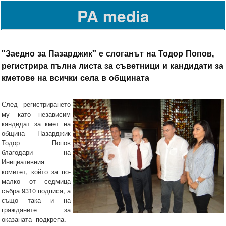
PA media
"Заедно за Пазарджик" е слоганът на Тодор Попов,
регистрира пълна листа за съветници и кандидати за
кметове на всички села в общината
След регистрирането
му като независим
кандидат за кмет на
община Пазарджик
Тодор Попов
благодари на
Инициативния
комитет, който за по-
малко от седмица
събра 9310 подписа, а
също така и на
гражданите за
оказаната подкрепа.