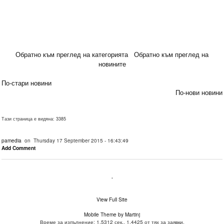
Обратно към преглед на категорията
Обратно към преглед на
новините
По-стари новини
По-нови новини
Тази страница е видяна: 3385
pamedia
on Thursday 17 September 2015 - 16:43:49
Add Comment
.
View Full Site
Mobile Theme by Martinj
Време за изпълнение: 1.5312 сек., 1.4425 от тях за заявки.