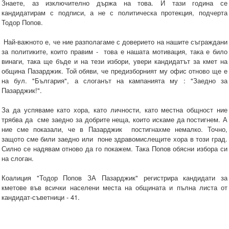
Знаете, аз изключително държа на това. И тази година се
кандидатирам с подписи, а не с политическа протекция, подчерта
Тодор Попов.
Най-важното е, че ние разполагаме с доверието на нашите съграждани
за политиките, които правим - това е нашата мотивация, така е било
винаги, така ще бъде и на тези избори, увери кандидатът за кмет на
община Пазарджик. Той обяви, че предизборният му офис отново ще е
на бул. "България", а слоганът на кампанията му : "Заедно за
Пазарджик!".
За да успяваме като хора, като личности, като местна общност ние
трябва да сме заедно за добрите неща, които искаме да постигнем. А
ние сме показали, че в Пазарджик постигнахме немалко. Точно,
защото сме били заедно или поне здравомислещите хора в този град.
Силно се надявам отново да го покажем. Така Попов обясни избора си
на слоган.
Коалиция "Тодор Попов ЗА Пазарджик" регистрира кандидати за
кметове във всички населени места на общината и пълна листа от
кандидат-съветници - 41.