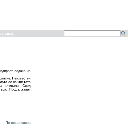
еклама
издирват водача на
риятие. Неизвестен
лото се на мястото
на починалия. След
мври. Продължават
По-нови новини