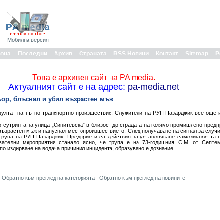
Мобилна версия
иона
Последни
Архив
Страната
RSS Новини
Контакт
Sitemap
Р
Това е архивен сайт на PA media.
Актуалният сайт е на адрес:
pa-media.net
ор, блъснал и убил възрастен мъж
зултат на пътно-транспортно произшествие. Служители на РУП-Пазарджик все още 
о сутринта на улица „Синитевска” в близост до сградата на голямо промишлено предп
зрастен мъж и напуснал местопроизшествието. След получаване на сигнал за случи
група на РУП-Пазарджик. Предприети са действия за установяване самоличността 
рвателни мероприятия станало ясно, че трупа е на 73-годишния С.М. от Септе
 по издирване на водача причинил инцидента, образувано е дознание.
Обратно към преглед на категорията
Обратно към преглед на новините