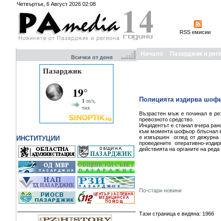
Четвъртък, 6 Август 2026 02:08
RSS емисии
Начало
Пазарджик и рег
Всички от деня
Полицията издирва шофь
Възрастен мъж е починал в ре
превозното средство.
Инцидентът е станал вчера ран
към момента шофьор блъснал въ
е извършен оглед от дежурна 
ИНСТИТУЦИИ
проведените оперативно-изди
действията на органите на реда
По-стари новини
Тази страница е видяна: 1966