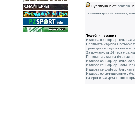
Публикувано от:
pamedia
на 
За коментари, обсъждания, мн
Подобни новини :
Издирва се шофьор, блъснал и
Полицията издирва шофьор блъ
Трети ден се издирва неизвест
За по-малко от 24 часа е разк
Полицията издирва блъснал се
Издирва се шофьор, блъснал в
Издирва се шофьор - блъснал 
Издирва се шофьор, блъснал в
Издирва се мотоциклетист, блъ
Разкрит и задържан е шофьорът