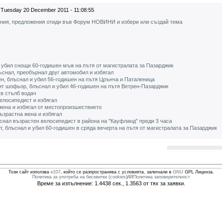
Tuesday 20 December 2011 - 11:08:55
ения, предложения отиди във Форум НОВИНИ и избери или създай тема
 убил снощи 60-годишен мъж на пътя от магистралата за Пазарджик
снал, преобърнал друг автомобил и избягал
ен, блъснал и убил 56-годишен на пътя Црънча и Паталеница
рит шофьор, блъснал и убил 46-годишен на пътя Ветрен-Пазарджик
 в стълб водач
елосипедист и избягал
жена и избягал от местопроизшествието
ъзрастна жена и избягал
снал възрастен велосипедист в района на "Кауфланд" преди 3 часа
, блъснал и убил 60-годишен в сряда вечерта на пътя от магистралата за Пазарджик
Този сайт използва
e107
, който се разпространява с условията, залегнали в
GNU
GPL Лиценза.
Политика за употреба на бисквитки (cookies)
////
Политика заповерителност
Време за изпълнение: 1.4438 сек., 1.3563 от тях за заявки.