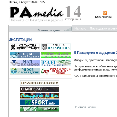
Петък, 7 Август 2026 07:05
RSS емисии
Начало
Пазарджик и рег
Всички от деня
ИНСТИТУЦИИ
В Пазарджик е задържан 
Млад мъж, притежаващ марихуан
На кръстовище в областния це
униформените открили хартиено
А.А. е задържан, а спрямо него 
По-стари новини