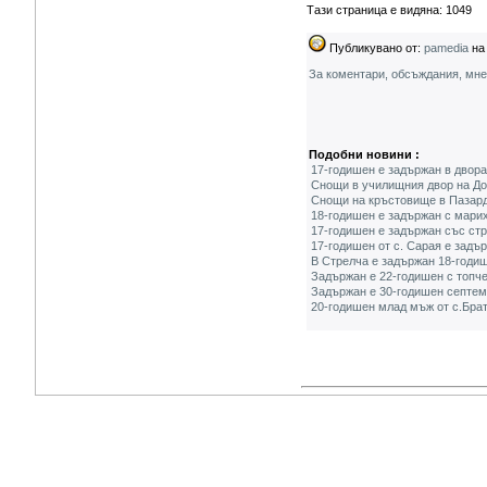
Тази страница е видяна: 1049
Публикувано от:
pamedia
на 
За коментари, обсъждания, мн
Подобни новини :
17-годишен е задържан в двора
Снощи в училищния двор на Дор
Снощи на кръстовище в Пазард
18-годишен е задържан с мари
17-годишен е задържан със ст
17-годишен от с. Сарая е задъ
В Стрелча е задържан 18-годи
Задържан е 22-годишен с топч
Задържан е 30-годишен септем
20-годишен млад мъж от с.Бра