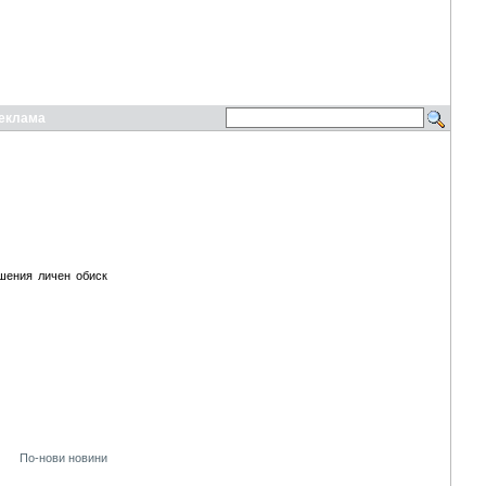
еклама
шения личен обиск
По-нови новини