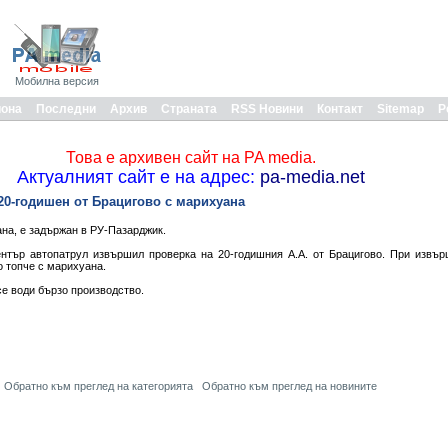
Мобилна версия
иона
Последни
Архив
Страната
RSS Новини
Контакт
Sitemap
Р
Това е архивен сайт на PA media.
Актуалният сайт е на адрес:
pa-media.net
20-годишен от Брацигово с марихуана
а, е задържан в РУ-Пазарджик.
нтър автопатрул извършил проверка на 20-годишния А.А. от Брацигово. При извър
 топче с марихуана.
се води бързо производство.
Обратно към преглед на категорията
Обратно към преглед на новините