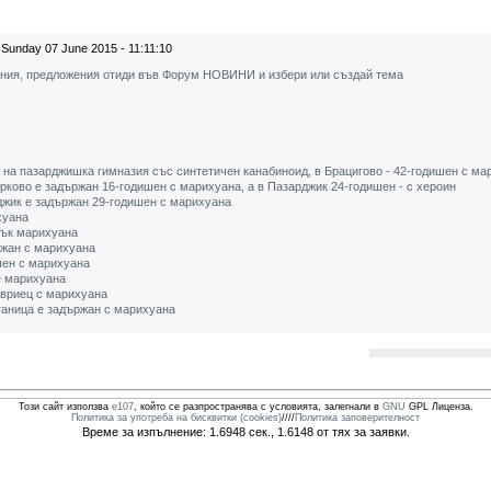
Sunday 07 June 2015 - 11:11:10
ения, предложения отиди във Форум НОВИНИ и избери или създай тема
 на пазарджишка гимназия със синтетичен канабиноид, в Брацигово - 42-годишен с ма
ково е задържан 16-годишен с марихуана, а в Пазарджик 24-годишен - с хероин
жик е задържан 29-годишен с марихуана
хуана
рък марихуана
ржан с марихуана
шен с марихуана
е марихуана
вриец с марихуана
таница е задържан с марихуана
Този сайт използва
e107
, който се разпространява с условията, залегнали в
GNU
GPL Лиценза.
Политика за употреба на бисквитки (cookies)
////
Политика заповерителност
Време за изпълнение: 1.6948 сек., 1.6148 от тях за заявки.