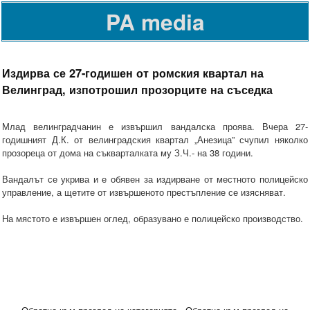
PA media
Издирва се 27-годишен от ромския квартал на
Велинград, изпотрошил прозорците на съседка
Млад велинградчанин е извършил вандалска проява. Вчера 27-
годишният Д.К. от велинградския квартал „Анезица” счупил няколко
прозореца от дома на съкварталката му З.Ч.- на 38 години.
Вандалът се укрива и е обявен за издирване от местното полицейско
управление, а щетите от извършеното престъпление се изясняват.
На мястото е извършен оглед, образувано е полицейско производство.