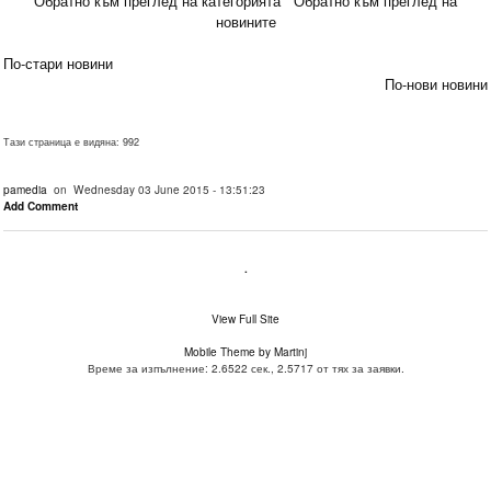
Обратно към преглед на категорията
Обратно към преглед на
новините
По-стари новини
По-нови новини
Тази страница е видяна: 992
pamedia
on Wednesday 03 June 2015 - 13:51:23
Add Comment
.
View Full Site
Mobile Theme by Martinj
Време за изпълнение: 2.6522 сек., 2.5717 от тях за заявки.