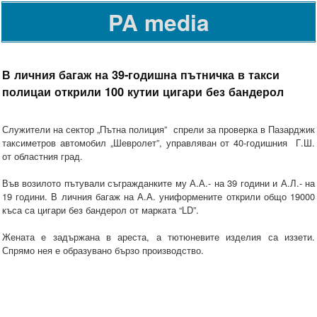
PA media
В личния багаж на 39-годишна пътничка в такси
полицаи открили 100 кутии цигари без бандерол
Служители на сектор „Пътна полиция” спрели за проверка в Пазарджик
таксиметров автомобил „Шевролет”, управляван от 40-годишния Г.Ш.
от областния град.
Във возилото пътували съгражданките му А.А.- на 39 години и А.Л.- на
19 години. В личния багаж на А.А. униформените открили общо 19000
къса са цигари без бандерол от марката “LD”.
Жената е задържана в ареста, а тютюневите изделия са иззети.
Спрямо нея е образувано бързо производство.