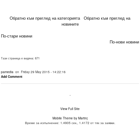
Обратно към преглед на категорията
Обратно към преглед на
новините
По-стари новини
По-нови новини
Тази страница е видяна: 671
pamedia
on Friday 29 May 2015 - 14:22:16
Add Comment
.
View Full Site
Mobile Theme by Martinj
Време за изпълнение: 1.4905 сек., 1.4172 от тях за заявки.