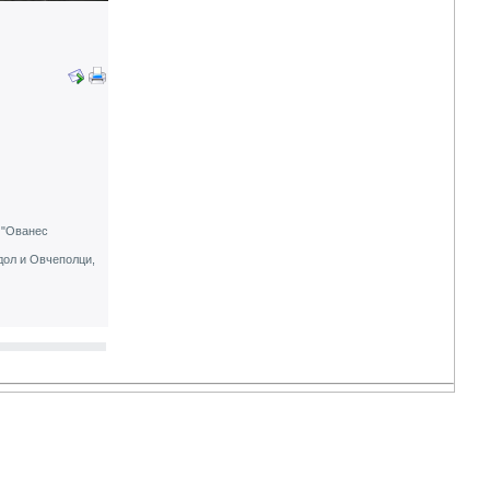
и "Ованес
дол и Овчеполци,