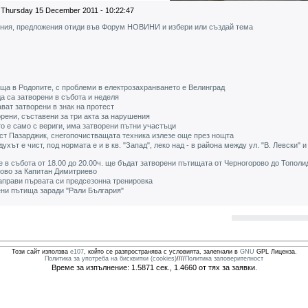
Thursday 15 December 2011 - 10:22:47
ения, предложения отиди във Форум НОВИНИ и избери или създай тема
ща в Родопите, с проблеми в електрозахранването е Велинград
а са затворени в събота и неделя
ват затворени в знак на протест
рени, съставени за три акта за нарушения
о е само с вериги, има затворени пътни участъци
ст Пазарджик, снегопочистващата техника излезе още през нощта
ухът е чист, под нормата е и в кв. "Запад", леко над - в района между ул. "В. Левски" 
 в събота от 18.00 до 20.00ч. ще бъдат затворени пътищата от Черногорово до Тополи
лово за Капитан Димитриево
аправи първата си предсезонна тренировка
ени пътища заради "Рали България"
Този сайт използва
e107
, който се разпространява с условията, залегнали в
GNU
GPL Лиценза.
Политика за употреба на бисквитки (cookies)
////
Политика заповерителност
Време за изпълнение: 1.5871 сек., 1.4660 от тях за заявки.