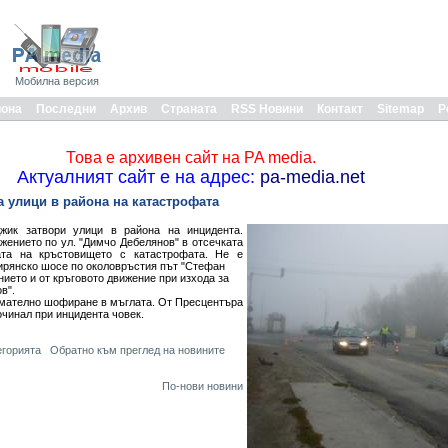
Мобилна версия
иона
Последни
Архив
Страната
RSS Новини
Контакт
Sitemap
Р
Това е архивен сайт на PA media.
Актуалният сайт е на адрес:
pa-media.net
а улици в района на катастрофата
жик затвори улици в района на инцидента.
жението по ул. "Димчо Дебелянов" в отсечката
ата на кръстовището с катастрофата. Не е
ирянско шосе по околовръстия път "Стефан
ието и от кръговото движение при изхода за
ов".
имателно шофиране в мъглата. От Пресцентъра
чинал при инцидента човек.
егорията
Обратно към преглед на новините
По-нови новини