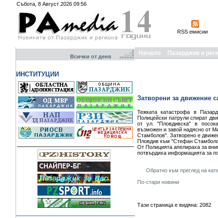
Събота, 8 Август 2026 09:56
RSS емисии
Начало
Пазарджик и рег
Всички от деня
ИНСТИТУЦИИ
Затворени за движение с
Тежката катастрофа в Пазард
Полицейски патрули спират дви
от ул. "Пловдивска" в посок
възможен и завой надясно от М
Стамболов". Затворено е движен
Пловдив към "Стефан Стамбол
От Полицията апелираха за вн
потвърдиха информацията за по
Обратно към преглед на кат
По-стари новини
Тази страница е видяна: 2082