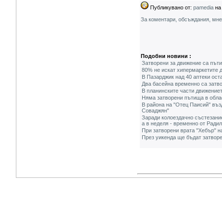
Публикувано от:
pamedia
на 
За коментари, обсъждания, мн
Подобни новини :
Затворени за движение са пъти
80% не искат хипермаркетите д
В Пазарджик над 40 аптеки оста
Два басейна временно са затво
В планинските части движениет
Няма затворени пътища в обла
В района на "Отец Паисий" възд
Соваджян"
Заради колоездачно състезание
а в неделя - временно от Ради
При затворени врата "Хебър" н
През уикенда ще бъдат затвор