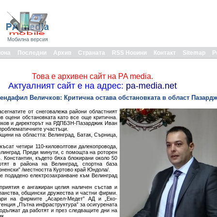
Мобилна версия
иона
Последни
Архив
Страната
RSS Новини
Контакт
Sitemap
Р
Това е архивен сайт на PA media.
Актуалният сайт е на адрес:
pa-media.net
ендафил Величков: Критична остава обстановката в област Пазард
асегнатите от снеговалежа райони областният
в оцени обстановката като все още критична.
чков и директорът на РДПБЗН-Пазарджик Иван
-проблематичните участъци.
щини на областта: Велинград, Батак, Сърница,
късат четири 110-киловолтови далекопровода,
елинград. Преди минути, с помощта на роторен
. Константин, където бяха блокирани около 50
отят в района на Велинград, спортна база
рненски” /местността Куртово край Юндола/.
 е подадено електрозахранване към Велинград
приятия е ангажиран целия наличен състав и
панства, общински дружества и частни фирми.
ари на фирмите „Асарел-Медет” АД и „Еко-
генция „Пътна инфраструктура” за осигурената
одължат да работят и през следващите дни на
к.