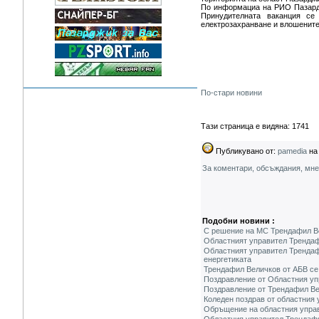
По информациа на РИО Пазарджи
Принудителната ваканция се
електрозахранване и влошените
По-стари новини
Тази страница е видяна: 1741
Публикувано от:
pamedia
на 
За коментари, обсъждания, мн
Подобни новини :
С решение на МС Трендафил Ве
Областният управител Тренда
Областният управител Трендафи
енергетиката
Трендафил Величков от АБВ се 
Поздравление от Областния уп
Поздравление от Трендафил Ве
Коледен поздрав от областния
Обръщение на областния управ