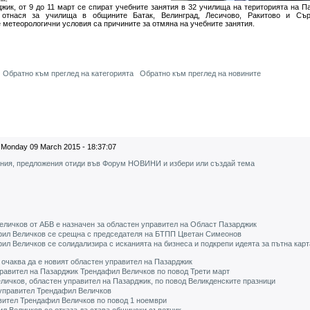
к, от 9 до 11 март се спират учебните занятия в 32 училища на територията на П
 отнася за училища в общините Батак, Велинград, Лесичово, Ракитово и Сър
 метеорологични условия са причините за отмяна на учебните занятия.
Обратно към преглед на категорията
Обратно към преглед на новините
Monday 09 March 2015 - 18:37:07
ения, предложения отиди във Форум НОВИНИ и избери или създай тема
личков от АБВ е назначен за областен управител на Област Пазарджик
фил Величков се срещна с председателя на БТПП Цветан Симеонов
л Величков се солидализира с исканията на бизнеса и подкрепи идеята за пътна кар
очаква да е новият областен управител на Пазарджик
равител на Пазарджик Трендафил Величков по повод Трети март
личков, областен управител на Пазарджик, по повод Великденските празници
 управител Трендафил Величков
ител Трендафил Величков по повод 1 ноември