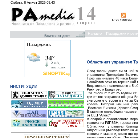
Събота, 8 Август 2026 09:43
RSS емисии
Начало
Пазарджик и рег
Всички от деня
Областният управител Тр
След завръщането си от най-з
управнител Трендафил Величко
През изминалите 48 часа Вели
Панайотов бяха на терен в най
Бедствено е положението в 5 об
ИНСТИТУЦИИ
Ракитово и Брацигово.
За първи път от 25 години се 
три от тях захранват община В
снегорин е отворен пътят за Св
човека. Роторни машини раб
„Белмекен” и хижа „Христо Сми
В късните следобедни часкове
от ВЕЦ "Алеко".
В аварийно-спасителните меро
техника на РДПБЗН, горски сто
Областният управител благод
Хидро” и на ръководството на А
техника и машини, които ще пр
територията на област Пазарджи