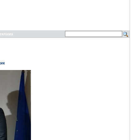
еклама
жик