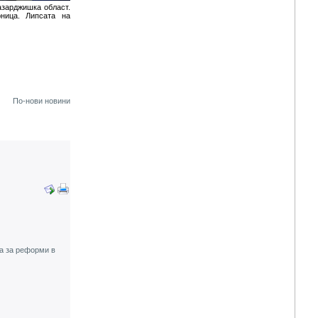
азарджишка област.
ница. Липсата на
По-нови новини
та за реформи в