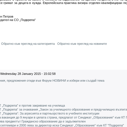
се грижат за децата в нужда. Европейската практика визира отделен квалифициран пе
ров
СО „Подкрепа“
Обратно към преглед на категорията
Обратно към преглед на новините
Wednesday 28 January 2015 - 15:02:58
ения, предложения отиди във Форум НОВИНИ и избери или създай тема
 „Подкрепа” е против закриване на училища
Т „Подкрепа“ за очаквания „Закон за училищното образование и предучилищно възпит
 „Подкрепа“: За агресията и партньорството в учебните институции
 ваканция до 9 януари в цялата страна, предлагат от Синдикат „Образование“ към КТ 
ява предметът Гражданско образование да е задължителен
т септември и 2000 лева за директор иска Синдикат „Образование“ към КТ "Подкрепа"