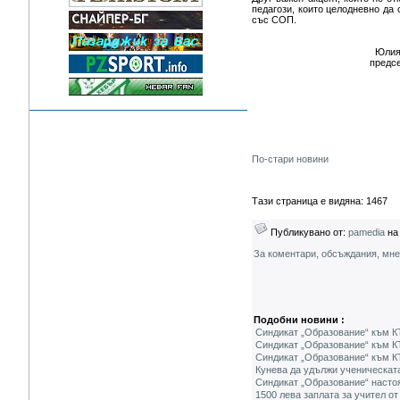
педагози, които целодневно да 
със СОП.
Юлиян Пет
председател на 
По-стари новини
Тази страница е видяна: 1467
Публикувано от:
pamedia
на 
За коментари, обсъждания, мн
Подобни новини :
Синдикат „Образование“ към КТ
Синдикат „Образование“ към К
Синдикат „Образование“ към КТ
Кунева да удължи ученическата
Синдикат „Образование“ насто
1500 лева заплата за учител о