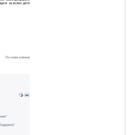
дагог за всяко дете
По-нови новини
ание“
Подкрепа“