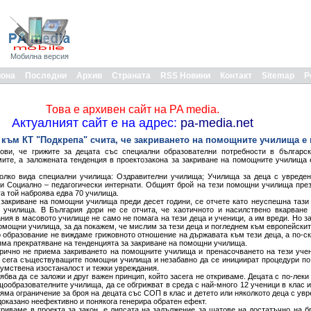
Мобилна версия
иона
Последни
Архив
Страната
RSS Новини
Контакт
Sitemap
Р
Това е архивен сайт на PA media.
Актуалният сайт е на адрес:
pa-media.net
към КТ "Подкрепа" счита, че закриването на помощните училища е
ови, че грижите за децата със специални образователни потребности в българск
ите, а заложената тенденция в проектозакона за закриване на помощните училища 
лко вида специални училища: Оздравителни училища; Училища за деца с увреден
и Социално – педагогически интернати. Общият брой на тези помощни училища през
ега той наброява едва 70 училища.
 закриване на помощни училища преди десет години, се отчете като неуспешна тази 
училища. В България дори не се отчита, че хаотичното и насилствено вкарване 
ия в масовото училище не само не помага на тези деца и ученици, а им вреди. Но за
омощни училища, за да покажем, че мислим за тези деца и погледнем към европейскит
 образование не виждаме грижовното отношение на държавата към тези деца, а по-с
яма прекратяване на тенденцията за закриване на помощни училища.
орично не приема закриването на помощните училища и пренасочването на тези уч
т сега съществуващите помощни училища и незабавно да се инициират процедури по
 умствена изостаналост и тежки увреждания.
ябва да се заложи и друг важен принцип, който засега не откриваме. Децата с по-леки
ообразователните училища, да се обгрижват в среда с най-много 12 ученици в клас и
яма ограничение за броя на децата със СОП в клас и детето или няколкото деца с ув
 доказано неефективно и понякога генерира обратен ефект.
ткриваме в проекта за закон, е липсата на задължение за щатове на достатъчно на 