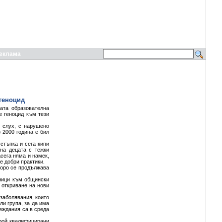
еклама
 геноцид
ата образователна
е геноцид към тези
 слух, с нарушено
 2000 година е бил
стъпка и сега кипи
на децата с тежки
сега няма и намек,
е добри практики.
коро се продължава
еници към общински
 откриване на нови
 заболявания, които
ли група, за да има
реждания са в среда
брой квалифицирани