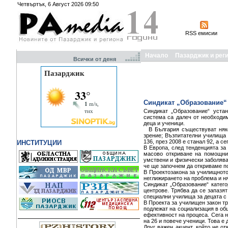
Четвъртък, 6 Август 2026 09:50
RSS емисии
Начало
Пазарджик и рег
Всички от деня
Синдикат „Образование“ 
Синдикат „Образование“ устан
система са далеч от необходим
деца и ученици.
В България съществуват няко
зрение; Възпитателни училища 
136, през 2008 е станал 92, а с
ИНСТИТУЦИИ
В Европа, след тенденцията за
масово откриване на помощни 
умствени и физически заболяван
че ще започнем да откриваме п
В Проектозакона за училищното
неглижирането на проблема и н
Синдикат „Образование“ катег
центрове. Трябва да се запазя
специални училища за децата с
В Проекта за училищен закон тр
подлежат на социализация в общ
ефективност на процеса. Сега н
на 26 и повече ученици. Това е
Друг важен акцент, който не о