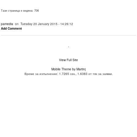
Тази страница е видяна: 706
pamedia
on Tuesday 20 January 2015 - 14:26:12
Add Comment
.
View Full Site
Mobile Theme by Martinj
Време за изпълнение: 1.7265 сек., 1.6383 от тях за заявки.