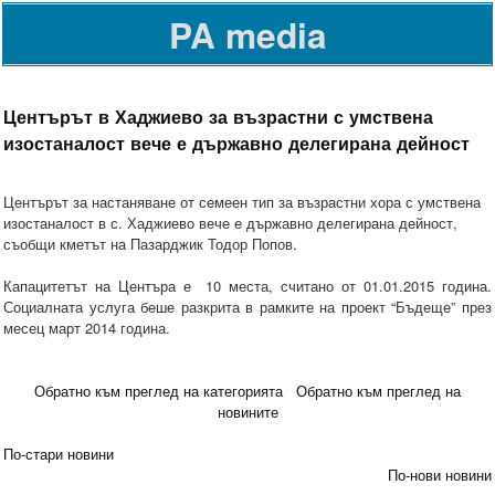
PA media
Центърът в Хаджиево за възрастни с умствена
изостаналост вече е държавно делегирана дейност
Центърът за настаняване от семеен тип за възрастни хора с умствена
изостаналост в с. Хаджиево вече е държавно делегирана дейност,
съобщи кметът на Пазарджик Тодор Попов.
Капацитетът на Центъра е 10 места, считано от 01.01.2015 година.
Социалната услуга беше разкрита в рамките на проект “Бъдеще” през
месец март 2014 година.
Обратно към преглед на категорията
Обратно към преглед на
новините
По-стари новини
По-нови новини