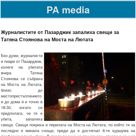
PA media
Журналистите от Пазарджик запалиха свещи за
Татяна Стоянова на Моста на Лютата
Без думи, журналисти
и пиари от Пазарджик,
колеги на убитата
вчера Татяна
Стоянова се събраха
на Моста на Лютата,
близо до
местопрестъплението
и до дома ѝ и точно в
18:30, когато се
предполага, че тя е
убита, запалиха
свещи. Свещи покриха и перилата на Моста на Лютата, по който тя за
последно е минала снощи, преди да я достигнат 6-те куршума на