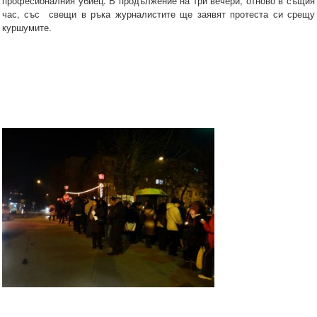
професионалния убиец. В продължение на три вечери, отново в същия
час, със свещи в ръка журналистите ще заявят протеста си срещу
куршумите.