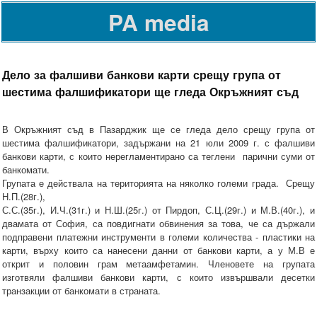
PA media
Дело за фалшиви банкови карти срещу група от
шестима фалшификатори ще гледа Окръжният съд
В Окръжният съд в Пазарджик ще се гледа дело срещу група от
шестима фалшификатори, задържани на 21 юли 2009 г. с фалшиви
банкови карти, с които нерегламентирано са теглени парични суми от
банкомати.
Групата е действала на територията на няколко големи града. Срещу
Н.П.(28г.),
С.С.(35г.), И.Ч.(31г.) и Н.Ш.(25г.) от Пирдоп, С.Ц.(29г.) и М.В.(40г.), и
двамата от София, са повдигнати обвинения за това, че са държали
подправени платежни инструменти в големи количества - пластики на
карти, върху които са нанесени данни от банкови карти, а у М.В е
открит и половин грам метаамфетамин. Членовете на групата
изготвяли фалшиви банкови карти, с които извършвали десетки
транзакции от банкомати в страната.