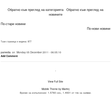
Обратно към преглед на категорията
Обратно към преглед на
новините
По-стари новини
По-нови новини
Тази страница е видяна: 877
pamedia
on Monday 05 December 2011 - 06:05:10
Add Comment
.
View Full Site
Mobile Theme by Martinj
Време за изпълнение: 1.5760 сек., 1.4931 от тях за заявки.